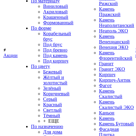
По материалу
Рижский
Виниловый
Камень
Акриловый
Пражский
Крашенный
Камень
Формованный
Неаполитанский
По форме
Неаполь ЭКО
Корабельный
Камень
брус
Венецианский
Под брус
Венеция ЭКО
Под бревно
Камень
Акции
Под камень
Флорентийский
Под кирпич
Гранит
По цвету
Гранит ЭКО
Бежевый
Кирпич
Жёлтый и
Кирпич-Антик
золотистый
Фагот
Зелёный
Камень
Коричневый
Скалистый
Серый
Камень
Красный
Скалистый ЭКО
Светлый
Каньон
Тёмный
Камень
+ ЕЩЕ
Камень Бутовый
По назначению
Фасадная
Для дома
Плитка