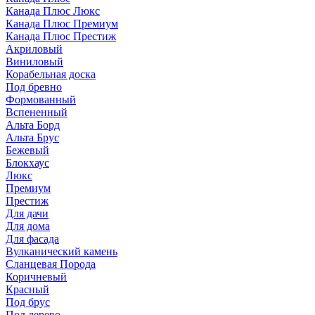
Канада Плюс Люкс
Канада Плюс Премиум
Канада Плюс Престиж
Акриловый
Виниловый
Корабельная доска
Под бревно
Формованный
Вспененный
Альта Борд
Альта Брус
Бежевый
Блокхаус
Люкс
Премиум
Престиж
Для дачи
Для дома
Для фасада
Вулканический камень
Сланцевая Порода
Коричневый
Красный
Под брус
Под дерево