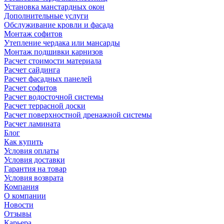
Установка манстардных окон
Дополнительные услуги
Обслуживание кровли и фасада
Монтаж софитов
Утепление чердака или мансарды
Монтаж подшивки карнизов
Расчет стоимости материала
Расчет сайдинга
Расчет фасадных панелей
Расчет софитов
Расчет водосточной системы
Расчет террасной доски
Расчет поверхностной дренажной системы
Расчет ламината
Блог
Как купить
Условия оплаты
Условия доставки
Гарантия на товар
Условия возврата
Компания
О компании
Новости
Отзывы
Карьера