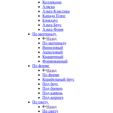
Коллекции
Аляска
Альта Классика
Канада Плюс
Блокхаус
Альта Брус
Альта Форм
По материалу
Назад
По материалу
Виниловый
Акриловый
Крашенный
Формованный
По форме
Назад
По форме
Корабельный брус
Под брус
Под бревно
Под камень
Под кирпич
По цвету
Назад
По цвету