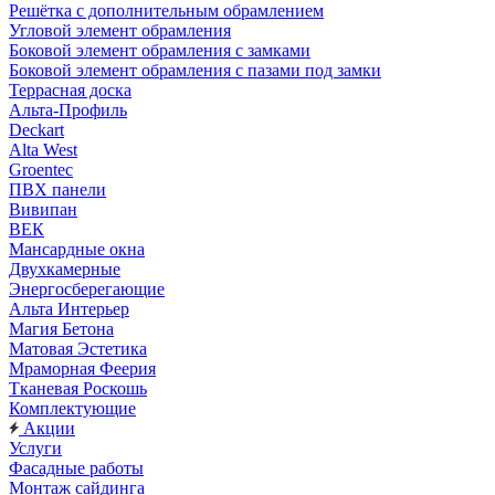
Решётка с дополнительным обрамлением
Угловой элемент обрамления
Боковой элемент обрамления с замками
Боковой элемент обрамления с пазами под замки
Террасная доска
Альта-Профиль
Deckart
Alta West
Groentec
ПВХ панели
Вивипан
ВЕК
Мансардные окна
Двухкамерные
Энергосберегающие
Альта Интерьер
Магия Бетона
Матовая Эстетика
Мраморная Феерия
Тканевая Роскошь
Комплектующие
Акции
Услуги
Фасадные работы
Монтаж сайдинга