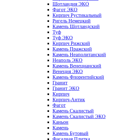
Шотландия ЭКО
Фагот ЭКО
Кирпич Рустикальный
Ригель Немецкий
Камень Шотландский
Туф
Туф ЭКО
Кирпич Рижский
Камень Пражский
Камень Неаполитанский
Неаполь ЭКО
Камень Венецианский
Венеция ЭКО
Камень Флорентийский
Гранит
Гранит ЭКО
Кирпич
Кирпич-Антик
Фагот
Камень Скалистый
Камень Скалистый ЭКО
Каньон
Камень
Камень Бутовый
Фасадная Плитка