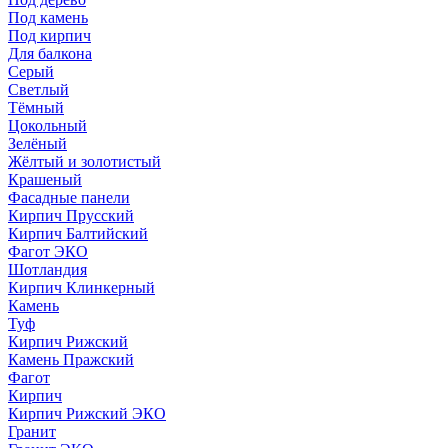
Под камень
Под кирпич
Для балкона
Серый
Светлый
Тёмный
Цокольный
Зелёный
Жёлтый и золотистый
Крашеный
Фасадные панели
Кирпич Прусский
Кирпич Балтийский
Фагот ЭКО
Шотландия
Кирпич Клинкерный
Камень
Туф
Кирпич Рижский
Камень Пражский
Фагот
Кирпич
Кирпич Рижский ЭКО
Гранит