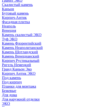
Гранит ЭКО
Скалистый камень
Каньон
Бутовый камень
Кирпич-Антик
Фасадная плитка
Неаполь
Венеция
Камень скалистый ЭКО
Туф ЭКО
Камень Флорентийский
Камень Неаполитанский
Камень Шотландский
Камень Венецианский
Кирпич Рустикальный
Ригель Немецкий
Гранд Каньон Эко
Кирпич Антик ЭКО
Под камень
Под кирпич
Планки для монтажа
Бежевые
Для дома
Для наружной отделки
ЭКO