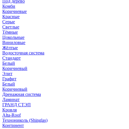
Под дерево
Комби
Коричневые
Красные
Серые
Светлые
Тёмные
Цокольные
Виниловые
Жёлтые
Водосточная система
Стандарт
Белый
Коричневый
Элит
Графит
Белый
Коричневый
Дренажная система
Ламинат
ГРАНД СТЭП
Кровля
Alta-Roof
Технониколь (Shinglas)
Континент