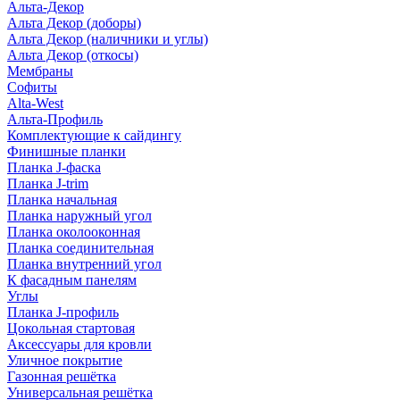
Альта-Декор
Альта Декор (доборы)
Альта Декор (наличники и углы)
Альта Декор (откосы)
Мембраны
Софиты
Alta-West
Альта-Профиль
Комплектующие к сайдингу
Финишные планки
Планка J-фаска
Планка J-trim
Планка начальная
Планка наружный угол
Планка околооконная
Планка соединительная
Планка внутренний угол
К фасадным панелям
Углы
Планка J-профиль
Цокольная стартовая
Аксессуары для кровли
Уличное покрытие
Газонная решётка
Универсальная решётка