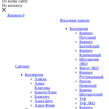
По всему сайту
По каталогу
Корзина
0
Фасадные панели
Коллекции
Кирпич
Прусский
Кирпич
Балтийский
Кирпич
Клинкерный
Шотландия
ЭКО
Сайдинг
Фагот ЭКО
Кирпич
Коллекции
Рустикальный
Аляска
Ригель
Альта
Немецкий
Классика
Камень
Канада Плюс
Шотландский
Блокхаус
Туф
Альта Брус
Туф ЭКО
Альта Форм
Кирпич