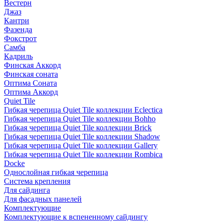
Вестерн
Джаз
Кантри
Фазенда
Фокстрот
Самба
Кадриль
Финская Аккорд
Финская соната
Оптима Соната
Оптима Аккорд
Quiet Tile
Гибкая черепица Quiet Tile коллекции Eclectica
Гибкая черепица Quiet Tile коллекции Bohho
Гибкая черепица Quiet Tile коллекции Brick
Гибкая черепица Quiet Tile коллекции Shadow
Гибкая черепица Quiet Tile коллекции Gallery
Гибкая черепица Quiet Tile коллекции Rombica
Docke
Однослойная гибкая черепица
Система крепления
Для сайдинга
Для фасадных панелей
Комплектующие
Комплектующие к вспененному сайдингу