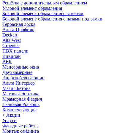
Решётка с дополнительным обрамлением
Угловой элемент обрамления
Боковой элемент обрамления с замками
Боковой элемент обрамления с пазами под замки
Террасная доска
Альта-Профиль
Deckart
Alta West
Groentec
ПВХ панели
Вивипан
ВЕК
Мансардные окна
Двухкамерные
Энергосберегающие
Альта Интерьер
Магия Бетона
Матовая Эстетика
Мраморная Феерия
Тканевая Роскошь
Комплектующие
Акции
Услуги
Фасадные работы
Монтаж сайдинга