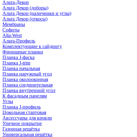
Альта-Декор
Альта Декор (доборы)
Альта Декор (наличники и углы)
Альта Декор (откосы)
Мембраны
Софиты
Alta-West
Альта-Профиль
Комплектующие к сайдингу
Финишные планки
Планка J-фаска
Планка J-trim
Планка начальная
Планка наружный угол
Планка околооконная
Планка соединительная
Планка внутренний угол
К фасадным панелям
Углы
Планка J-профиль
Цокольная стартовая
Аксессуары для кровли
Уличное покрытие
Газонная решётка
Универсальная решётка