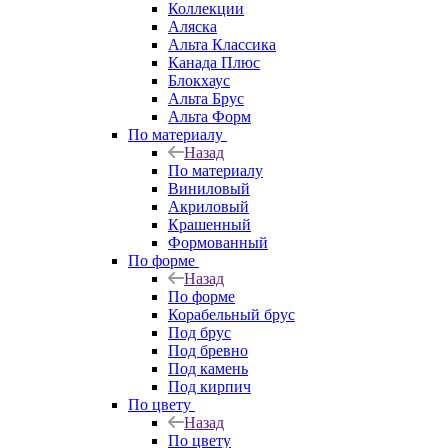
Коллекции
Аляска
Альта Классика
Канада Плюс
Блокхаус
Альта Брус
Альта Форм
По материалу
Назад
По материалу
Виниловый
Акриловый
Крашенный
Формованный
По форме
Назад
По форме
Корабельный брус
Под брус
Под бревно
Под камень
Под кирпич
По цвету
Назад
По цвету