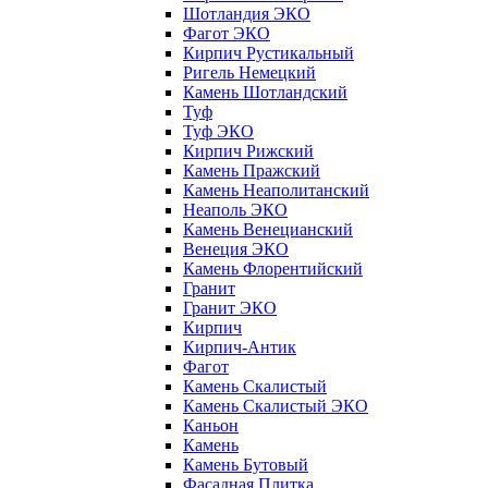
Шотландия ЭКО
Фагот ЭКО
Кирпич Рустикальный
Ригель Немецкий
Камень Шотландский
Туф
Туф ЭКО
Кирпич Рижский
Камень Пражский
Камень Неаполитанский
Неаполь ЭКО
Камень Венецианский
Венеция ЭКО
Камень Флорентийский
Гранит
Гранит ЭКО
Кирпич
Кирпич-Антик
Фагот
Камень Скалистый
Камень Скалистый ЭКО
Каньон
Камень
Камень Бутовый
Фасадная Плитка