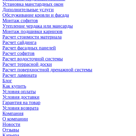
Установка манстардных окон
Дополнительные услуги
Обслуживание кровли и фасада
Монтаж софитов
Утепление чердака или мансарды
Монтаж подшивки карнизов
Расчет стоимости материала
Расчет сайдинга
Расчет фасадных панелей
Расчет софитов
Расчет водосточной системы
Расчет террасной доски
Расчет поверхностной дренажной системы
Расчет ламината
Блог
Как купить
Условия оплаты
Условия доставки
Гарантия на товар
Условия возврата
Компания
О компании
Новости
Отзывы
Карьера