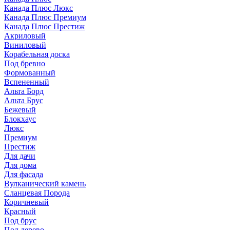
Канада Плюс Люкс
Канада Плюс Премиум
Канада Плюс Престиж
Акриловый
Виниловый
Корабельная доска
Под бревно
Формованный
Вспененный
Альта Борд
Альта Брус
Бежевый
Блокхаус
Люкс
Премиум
Престиж
Для дачи
Для дома
Для фасада
Вулканический камень
Сланцевая Порода
Коричневый
Красный
Под брус
Под дерево