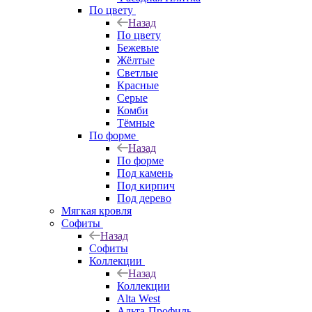
По цвету
Назад
По цвету
Бежевые
Жёлтые
Светлые
Красные
Серые
Комби
Тёмные
По форме
Назад
По форме
Под камень
Под кирпич
Под дерево
Мягкая кровля
Софиты
Назад
Софиты
Коллекции
Назад
Коллекции
Alta West
Альта-Профиль