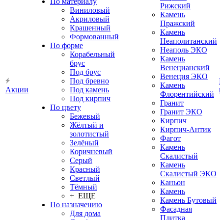
По материалу
Рижский
Виниловый
Камень
Акриловый
Пражский
Крашенный
Камень
Формованный
Неаполитанский
По форме
Неаполь ЭКО
Корабельный
Камень
брус
Венецианский
Под брус
Венеция ЭКО
Под бревно
Камень
Акции
Под камень
Флорентийский
Под кирпич
Гранит
По цвету
Гранит ЭКО
Бежевый
Кирпич
Жёлтый и
Кирпич-Антик
золотистый
Фагот
Зелёный
Камень
Коричневый
Скалистый
Серый
Камень
Красный
Скалистый ЭКО
Светлый
Каньон
Тёмный
Камень
+ ЕЩЕ
Камень Бутовый
По назначению
Фасадная
Для дома
Плитка