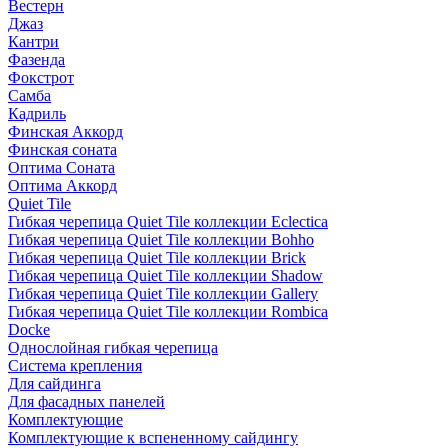
Вестерн
Джаз
Кантри
Фазенда
Фокстрот
Самба
Кадриль
Финская Аккорд
Финская соната
Оптима Соната
Оптима Аккорд
Quiet Tile
Гибкая черепица Quiet Tile коллекции Eclectica
Гибкая черепица Quiet Tile коллекции Bohho
Гибкая черепица Quiet Tile коллекции Brick
Гибкая черепица Quiet Tile коллекции Shadow
Гибкая черепица Quiet Tile коллекции Gallery
Гибкая черепица Quiet Tile коллекции Rombica
Docke
Однослойная гибкая черепица
Система крепления
Для сайдинга
Для фасадных панелей
Комплектующие
Комплектующие к вспененному сайдингу