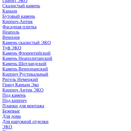
Гранит ЭКО
Скалистый камень
Каньон
Бутовый камень
Кирпич-Антик
Фасадная плитка
Неаполь
Венеция
Камень скалистый ЭКО
Туф ЭКО
Камень Флорентийский
Камень Неаполитанский
Камень Шотландский
Камень Венецианский
Кирпич Рустикальный
Ригель Немецкий
Гранд Каньон Эко
Кирпич Антик ЭКО
Под камень
Под кирпич
Планки для монтажа
Бежевые
Для дома
Для наружной отделки
ЭКO