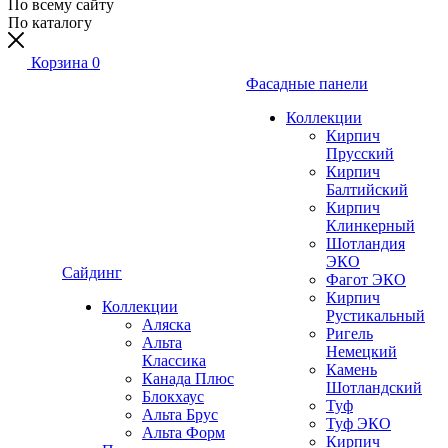
По всему сайту
По каталогу
Корзина
0
Фасадные панели
Коллекции
Кирпич
Прусский
Кирпич
Балтийский
Кирпич
Клинкерный
Шотландия
ЭКО
Сайдинг
Фагот ЭКО
Кирпич
Коллекции
Рустикальный
Аляска
Ригель
Альта
Немецкий
Классика
Камень
Канада Плюс
Шотландский
Блокхаус
Туф
Альта Брус
Туф ЭКО
Альта Форм
Кирпич