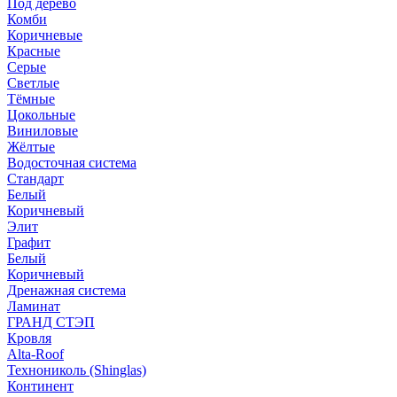
Под дерево
Комби
Коричневые
Красные
Серые
Светлые
Тёмные
Цокольные
Виниловые
Жёлтые
Водосточная система
Стандарт
Белый
Коричневый
Элит
Графит
Белый
Коричневый
Дренажная система
Ламинат
ГРАНД СТЭП
Кровля
Alta-Roof
Технониколь (Shinglas)
Континент