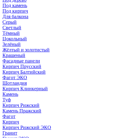
Под камень
Под кирпич
Для балкона
Серый
Светлый
Тёмный
Цокольный
Зелёный
Жёлтый и золотистый
Крашеный
Фасадные панели
Кирпич Прусский
Кирпич Балтийский
Фагот ЭКО
Шотландия
Кирпич Клинкерный
Камень
Туф
Кирпич Рижский
Камень Пражский
Фагот
Кирпич
Кирпич Рижский ЭКО
Гранит