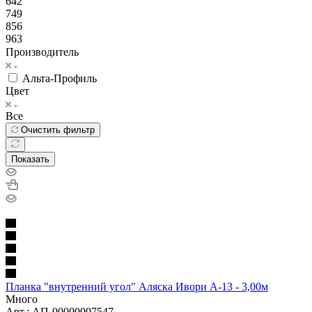
642
749
856
963
Производитель
Альта-Профиль
Цвет
Все
Очистить фильтр
Показать
Планка "внутренний угол" Аляска Ивори А-13 - 3,00м
Много
Арт.: АП-00000007547