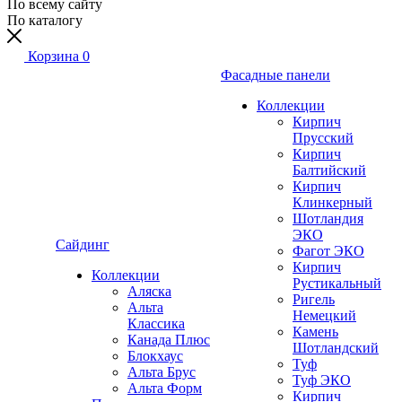
По всему сайту
По каталогу
Корзина
0
Фасадные панели
Коллекции
Кирпич
Прусский
Кирпич
Балтийский
Кирпич
Клинкерный
Шотландия
ЭКО
Сайдинг
Фагот ЭКО
Кирпич
Коллекции
Рустикальный
Аляска
Ригель
Альта
Немецкий
Классика
Камень
Канада Плюс
Шотландский
Блокхаус
Туф
Альта Брус
Туф ЭКО
Альта Форм
Кирпич