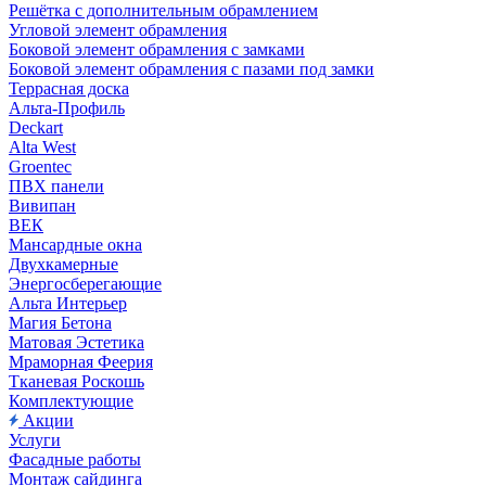
Решётка с дополнительным обрамлением
Угловой элемент обрамления
Боковой элемент обрамления с замками
Боковой элемент обрамления с пазами под замки
Террасная доска
Альта-Профиль
Deckart
Alta West
Groentec
ПВХ панели
Вивипан
ВЕК
Мансардные окна
Двухкамерные
Энергосберегающие
Альта Интерьер
Магия Бетона
Матовая Эстетика
Мраморная Феерия
Тканевая Роскошь
Комплектующие
Акции
Услуги
Фасадные работы
Монтаж сайдинга