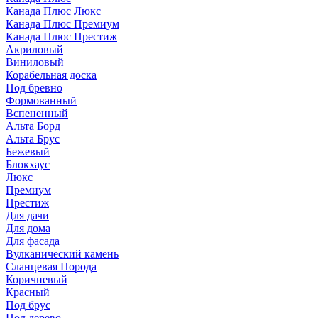
Канада Плюс Люкс
Канада Плюс Премиум
Канада Плюс Престиж
Акриловый
Виниловый
Корабельная доска
Под бревно
Формованный
Вспененный
Альта Борд
Альта Брус
Бежевый
Блокхаус
Люкс
Премиум
Престиж
Для дачи
Для дома
Для фасада
Вулканический камень
Сланцевая Порода
Коричневый
Красный
Под брус
Под дерево