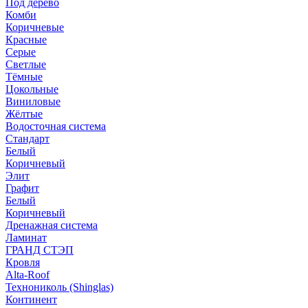
Под дерево
Комби
Коричневые
Красные
Серые
Светлые
Тёмные
Цокольные
Виниловые
Жёлтые
Водосточная система
Стандарт
Белый
Коричневый
Элит
Графит
Белый
Коричневый
Дренажная система
Ламинат
ГРАНД СТЭП
Кровля
Alta-Roof
Технониколь (Shinglas)
Континент