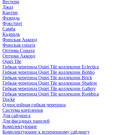
Вестерн
Джаз
Кантри
Фазенда
Фокстрот
Самба
Кадриль
Финская Аккорд
Финская соната
Оптима Соната
Оптима Аккорд
Quiet Tile
Гибкая черепица Quiet Tile коллекции Eclectica
Гибкая черепица Quiet Tile коллекции Bohho
Гибкая черепица Quiet Tile коллекции Brick
Гибкая черепица Quiet Tile коллекции Shadow
Гибкая черепица Quiet Tile коллекции Gallery
Гибкая черепица Quiet Tile коллекции Rombica
Docke
Однослойная гибкая черепица
Система крепления
Для сайдинга
Для фасадных панелей
Комплектующие
Комплектующие к вспененному сайдингу