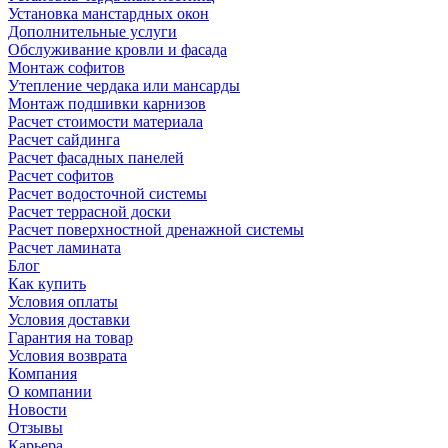
Установка манстардных окон
Дополнительные услуги
Обслуживание кровли и фасада
Монтаж софитов
Утепление чердака или мансарды
Монтаж подшивки карнизов
Расчет стоимости материала
Расчет сайдинга
Расчет фасадных панелей
Расчет софитов
Расчет водосточной системы
Расчет террасной доски
Расчет поверхностной дренажной системы
Расчет ламината
Блог
Как купить
Условия оплаты
Условия доставки
Гарантия на товар
Условия возврата
Компания
О компании
Новости
Отзывы
Карьера