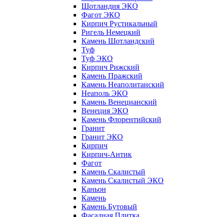
Шотландия ЭКО
Фагот ЭКО
Кирпич Рустикальный
Ригель Немецкий
Камень Шотландский
Туф
Туф ЭКО
Кирпич Рижский
Камень Пражский
Камень Неаполитанский
Неаполь ЭКО
Камень Венецианский
Венеция ЭКО
Камень Флорентийский
Гранит
Гранит ЭКО
Кирпич
Кирпич-Антик
Фагот
Камень Скалистый
Камень Скалистый ЭКО
Каньон
Камень
Камень Бутовый
Фасадная Плитка