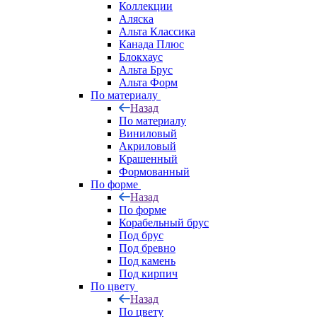
Коллекции
Аляска
Альта Классика
Канада Плюс
Блокхаус
Альта Брус
Альта Форм
По материалу
Назад
По материалу
Виниловый
Акриловый
Крашенный
Формованный
По форме
Назад
По форме
Корабельный брус
Под брус
Под бревно
Под камень
Под кирпич
По цвету
Назад
По цвету