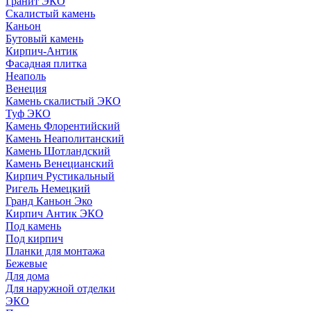
Гранит ЭКО
Скалистый камень
Каньон
Бутовый камень
Кирпич-Антик
Фасадная плитка
Неаполь
Венеция
Камень скалистый ЭКО
Туф ЭКО
Камень Флорентийский
Камень Неаполитанский
Камень Шотландский
Камень Венецианский
Кирпич Рустикальный
Ригель Немецкий
Гранд Каньон Эко
Кирпич Антик ЭКО
Под камень
Под кирпич
Планки для монтажа
Бежевые
Для дома
Для наружной отделки
ЭКO