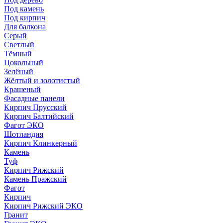
Под камень
Под кирпич
Для балкона
Серый
Светлый
Тёмный
Цокольный
Зелёный
Жёлтый и золотистый
Крашеный
Фасадные панели
Кирпич Прусский
Кирпич Балтийский
Фагот ЭКО
Шотландия
Кирпич Клинкерный
Камень
Туф
Кирпич Рижский
Камень Пражский
Фагот
Кирпич
Кирпич Рижский ЭКО
Гранит