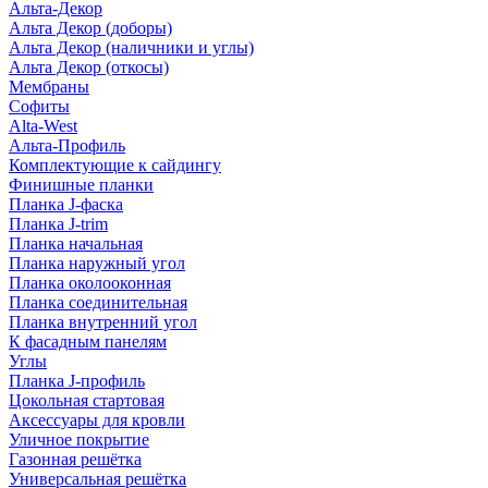
Альта-Декор
Альта Декор (доборы)
Альта Декор (наличники и углы)
Альта Декор (откосы)
Мембраны
Софиты
Alta-West
Альта-Профиль
Комплектующие к сайдингу
Финишные планки
Планка J-фаска
Планка J-trim
Планка начальная
Планка наружный угол
Планка околооконная
Планка соединительная
Планка внутренний угол
К фасадным панелям
Углы
Планка J-профиль
Цокольная стартовая
Аксессуары для кровли
Уличное покрытие
Газонная решётка
Универсальная решётка