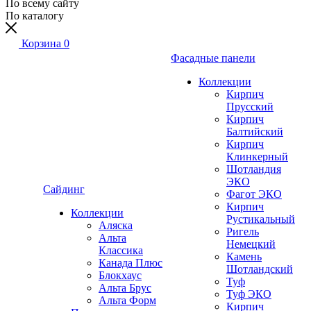
По всему сайту
По каталогу
Корзина
0
Фасадные панели
Коллекции
Кирпич
Прусский
Кирпич
Балтийский
Кирпич
Клинкерный
Шотландия
ЭКО
Сайдинг
Фагот ЭКО
Кирпич
Коллекции
Рустикальный
Аляска
Ригель
Альта
Немецкий
Классика
Камень
Канада Плюс
Шотландский
Блокхаус
Туф
Альта Брус
Туф ЭКО
Альта Форм
Кирпич