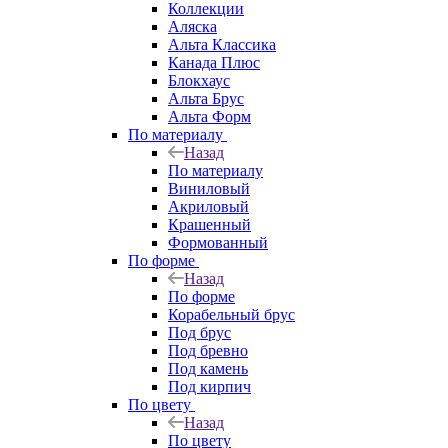
Коллекции
Аляска
Альта Классика
Канада Плюс
Блокхаус
Альта Брус
Альта Форм
По материалу
Назад
По материалу
Виниловый
Акриловый
Крашенный
Формованный
По форме
Назад
По форме
Корабельный брус
Под брус
Под бревно
Под камень
Под кирпич
По цвету
Назад
По цвету