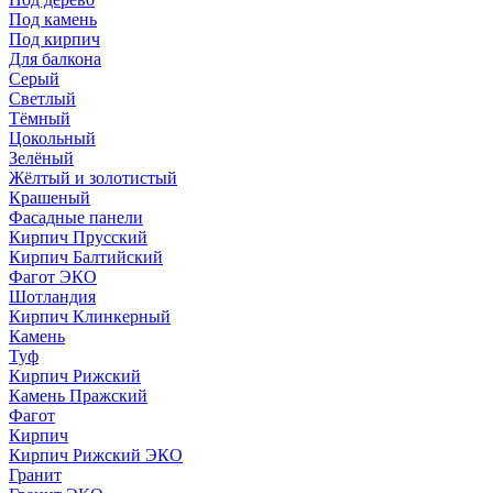
Под камень
Под кирпич
Для балкона
Серый
Светлый
Тёмный
Цокольный
Зелёный
Жёлтый и золотистый
Крашеный
Фасадные панели
Кирпич Прусский
Кирпич Балтийский
Фагот ЭКО
Шотландия
Кирпич Клинкерный
Камень
Туф
Кирпич Рижский
Камень Пражский
Фагот
Кирпич
Кирпич Рижский ЭКО
Гранит