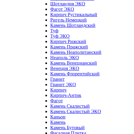
Шотландия ЭКО
Фагот ЭКО
Кирпич Рустикальный
Ригель Немецкий
Камень Шотландский
Туф
Туф ЭКО
Кирпич Рижский
Камень Пражский
Камень Неаполитанский
Неаполь ЭКО
Камень Венецианский
Венеция ЭКО
Камень Флорентийский
Гранит
Гранит ЭКО
Кирпич
Кирпич-Антик
Фагот
Камень Скалистый
Камень Скалистый ЭКО
Каньон
Камень
Камень Бутовый
Фасадная Плитка