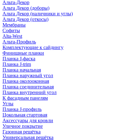
Альта-Декор
Альта Декор (доборы)
Альта Декор (наличники и углы)
Альта Декор (откосы)
Мембраны
Софиты
Alta-West
Альта-Профиль
Комплектующие к сайдингу
Финишные планки
Планка J-фаска
Планка J-trim
Планка начальная
Планка наружный угол
Планка околооконная
Планка соединительная
Планка внутренний угол
К фасадным панелям
Углы
Планка J-профиль
Цокольная стартовая
Аксессуары для кровли
Уличное покрытие
Газонная решётка
Универсальная решётка