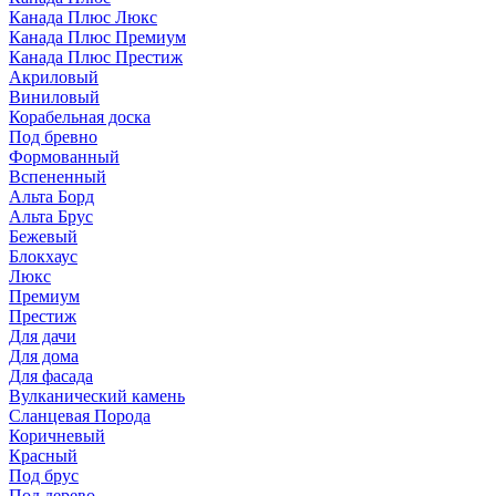
Канада Плюс Люкс
Канада Плюс Премиум
Канада Плюс Престиж
Акриловый
Виниловый
Корабельная доска
Под бревно
Формованный
Вспененный
Альта Борд
Альта Брус
Бежевый
Блокхаус
Люкс
Премиум
Престиж
Для дачи
Для дома
Для фасада
Вулканический камень
Сланцевая Порода
Коричневый
Красный
Под брус
Под дерево