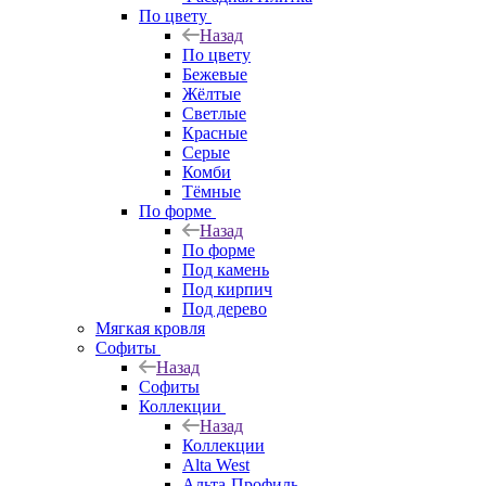
По цвету
Назад
По цвету
Бежевые
Жёлтые
Светлые
Красные
Серые
Комби
Тёмные
По форме
Назад
По форме
Под камень
Под кирпич
Под дерево
Мягкая кровля
Софиты
Назад
Софиты
Коллекции
Назад
Коллекции
Alta West
Альта-Профиль