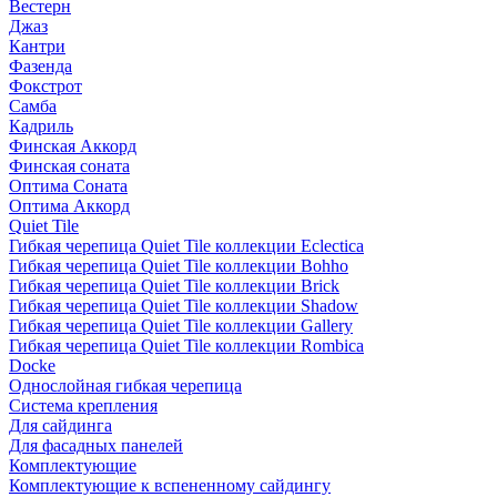
Вестерн
Джаз
Кантри
Фазенда
Фокстрот
Самба
Кадриль
Финская Аккорд
Финская соната
Оптима Соната
Оптима Аккорд
Quiet Tile
Гибкая черепица Quiet Tile коллекции Eclectica
Гибкая черепица Quiet Tile коллекции Bohho
Гибкая черепица Quiet Tile коллекции Brick
Гибкая черепица Quiet Tile коллекции Shadow
Гибкая черепица Quiet Tile коллекции Gallery
Гибкая черепица Quiet Tile коллекции Rombica
Docke
Однослойная гибкая черепица
Система крепления
Для сайдинга
Для фасадных панелей
Комплектующие
Комплектующие к вспененному сайдингу