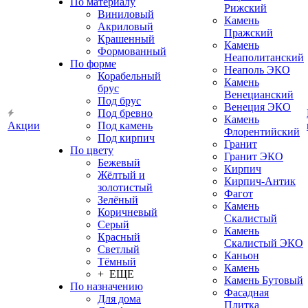
По материалу
Рижский
Виниловый
Камень
Акриловый
Пражский
Крашенный
Камень
Формованный
Неаполитанский
По форме
Неаполь ЭКО
Корабельный
Камень
брус
Венецианский
Под брус
Венеция ЭКО
Под бревно
Камень
Акции
Под камень
Флорентийский
Под кирпич
Гранит
По цвету
Гранит ЭКО
Бежевый
Кирпич
Жёлтый и
Кирпич-Антик
золотистый
Фагот
Зелёный
Камень
Коричневый
Скалистый
Серый
Камень
Красный
Скалистый ЭКО
Светлый
Каньон
Тёмный
Камень
+ ЕЩЕ
Камень Бутовый
По назначению
Фасадная
Для дома
Плитка