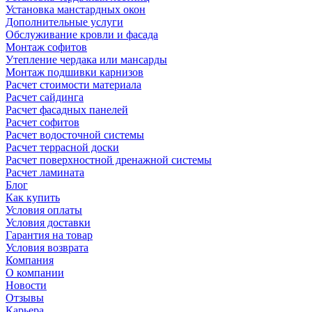
Установка манстардных окон
Дополнительные услуги
Обслуживание кровли и фасада
Монтаж софитов
Утепление чердака или мансарды
Монтаж подшивки карнизов
Расчет стоимости материала
Расчет сайдинга
Расчет фасадных панелей
Расчет софитов
Расчет водосточной системы
Расчет террасной доски
Расчет поверхностной дренажной системы
Расчет ламината
Блог
Как купить
Условия оплаты
Условия доставки
Гарантия на товар
Условия возврата
Компания
О компании
Новости
Отзывы
Карьера