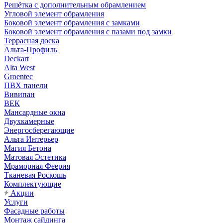
Решётка с дополнительным обрамлением
Угловой элемент обрамления
Боковой элемент обрамления с замками
Боковой элемент обрамления с пазами под замки
Террасная доска
Альта-Профиль
Deckart
Alta West
Groentec
ПВХ панели
Вивипан
ВЕК
Мансардные окна
Двухкамерные
Энергосберегающие
Альта Интерьер
Магия Бетона
Матовая Эстетика
Мраморная Феерия
Тканевая Роскошь
Комплектующие
Акции
Услуги
Фасадные работы
Монтаж сайдинга