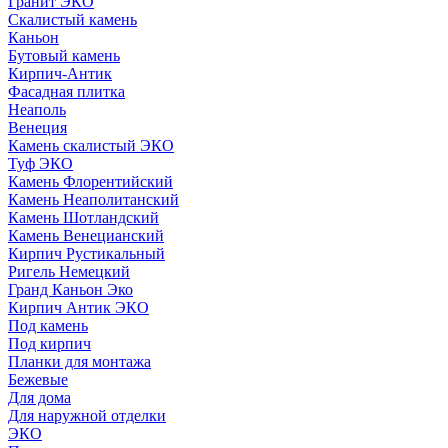
Гранит ЭКО
Скалистый камень
Каньон
Бутовый камень
Кирпич-Антик
Фасадная плитка
Неаполь
Венеция
Камень скалистый ЭКО
Туф ЭКО
Камень Флорентийский
Камень Неаполитанский
Камень Шотландский
Камень Венецианский
Кирпич Рустикальный
Ригель Немецкий
Гранд Каньон Эко
Кирпич Антик ЭКО
Под камень
Под кирпич
Планки для монтажа
Бежевые
Для дома
Для наружной отделки
ЭКO