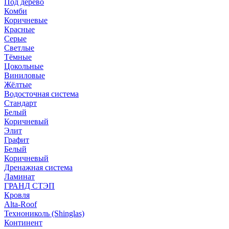
Под дерево
Комби
Коричневые
Красные
Серые
Светлые
Тёмные
Цокольные
Виниловые
Жёлтые
Водосточная система
Стандарт
Белый
Коричневый
Элит
Графит
Белый
Коричневый
Дренажная система
Ламинат
ГРАНД СТЭП
Кровля
Alta-Roof
Технониколь (Shinglas)
Континент