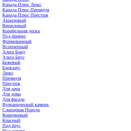
Канада Плюс Люкс
Канада Плюс Премиум
Канада Плюс Престиж
Акриловый
Виниловый
Корабельная доска
Под бревно
Формованный
Вспененный
Альта Борд
Альта Брус
Бежевый
Блокхаус
Люкс
Премиум
Престиж
Для дачи
Для дома
Для фасада
Вулканический камень
Сланцевая Порода
Коричневый
Красный
Под брус
Под дерево