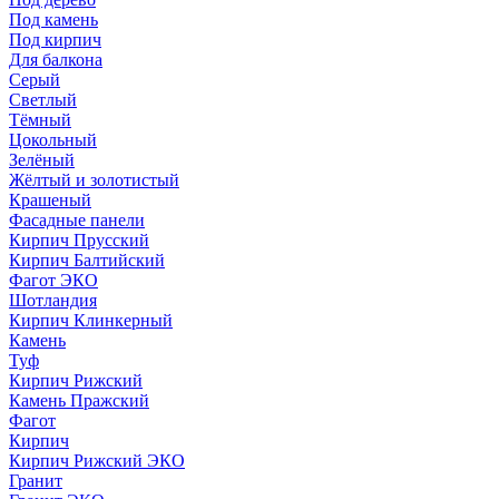
Под камень
Под кирпич
Для балкона
Серый
Светлый
Тёмный
Цокольный
Зелёный
Жёлтый и золотистый
Крашеный
Фасадные панели
Кирпич Прусский
Кирпич Балтийский
Фагот ЭКО
Шотландия
Кирпич Клинкерный
Камень
Туф
Кирпич Рижский
Камень Пражский
Фагот
Кирпич
Кирпич Рижский ЭКО
Гранит