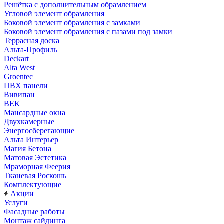
Решётка с дополнительным обрамлением
Угловой элемент обрамления
Боковой элемент обрамления с замками
Боковой элемент обрамления с пазами под замки
Террасная доска
Альта-Профиль
Deckart
Alta West
Groentec
ПВХ панели
Вивипан
ВЕК
Мансардные окна
Двухкамерные
Энергосберегающие
Альта Интерьер
Магия Бетона
Матовая Эстетика
Мраморная Феерия
Тканевая Роскошь
Комплектующие
Акции
Услуги
Фасадные работы
Монтаж сайдинга