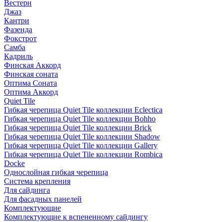
Вестерн
Джаз
Кантри
Фазенда
Фокстрот
Самба
Кадриль
Финская Аккорд
Финская соната
Оптима Соната
Оптима Аккорд
Quiet Tile
Гибкая черепица Quiet Tile коллекции Eclectica
Гибкая черепица Quiet Tile коллекции Bohho
Гибкая черепица Quiet Tile коллекции Brick
Гибкая черепица Quiet Tile коллекции Shadow
Гибкая черепица Quiet Tile коллекции Gallery
Гибкая черепица Quiet Tile коллекции Rombica
Docke
Однослойная гибкая черепица
Система крепления
Для сайдинга
Для фасадных панелей
Комплектующие
Комплектующие к вспененному сайдингу