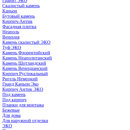
Гранит ЭКО
Скалистый камень
Каньон
Бутовый камень
Кирпич-Антик
Фасадная плитка
Неаполь
Венеция
Камень скалистый ЭКО
Туф ЭКО
Камень Флорентийский
Камень Неаполитанский
Камень Шотландский
Камень Венецианский
Кирпич Рустикальный
Ригель Немецкий
Гранд Каньон Эко
Кирпич Антик ЭКО
Под камень
Под кирпич
Планки для монтажа
Бежевые
Для дома
Для наружной отделки
ЭКO