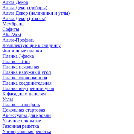
Альта-Декор
Альта Декор (доборы)
Альта Декор (наличники и углы)
Альта Декор (откосы)
Мембраны
Софиты
Alta-West
Альта-Профиль
Комплектующие к сайдингу
Финишные планки
Планка J-фаска
Планка J-trim
Планка начальная
Планка наружный угол
Планка околооконная
Планка соединительная
Планка внутренний угол
К фасадным панелям
Углы
Планка J-профиль
Цокольная стартовая
Аксессуары для кровли
Уличное покрытие
Газонная решётка
Универсальная решётка