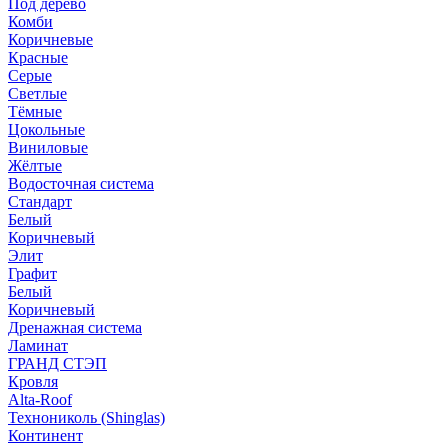
Под дерево
Комби
Коричневые
Красные
Серые
Светлые
Тёмные
Цокольные
Виниловые
Жёлтые
Водосточная система
Стандарт
Белый
Коричневый
Элит
Графит
Белый
Коричневый
Дренажная система
Ламинат
ГРАНД СТЭП
Кровля
Alta-Roof
Технониколь (Shinglas)
Континент