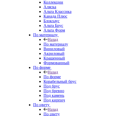
Коллекции
Аляска
Альта Классика
Канада Плюс
Блокхаус
Альта Брус
Альта Форм
По материалу
Назад
По материалу
Виниловый
Акриловый
Крашенный
Формованный
По форме
Назад
По форме
Корабельный брус
Под брус
Под бревно
Под камень
Под кирпич
По цвету
Назад
По цвету