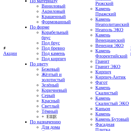
По материалу
Рижский
Виниловый
Камень
Акриловый
Пражский
Крашенный
Камень
Формованный
Неаполитанский
По форме
Неаполь ЭКО
Корабельный
Камень
брус
Венецианский
Под брус
Венеция ЭКО
Под бревно
Камень
Акции
Под камень
Флорентийский
Под кирпич
Гранит
По цвету
Гранит ЭКО
Бежевый
Кирпич
Жёлтый и
Кирпич-Антик
золотистый
Фагот
Зелёный
Камень
Коричневый
Скалистый
Серый
Камень
Красный
Скалистый ЭКО
Светлый
Каньон
Тёмный
Камень
+ ЕЩЕ
Камень Бутовый
По назначению
Фасадная
Для дома
Плитка