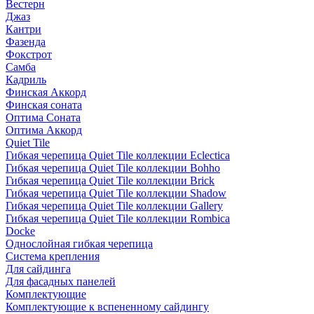
Вестерн
Джаз
Кантри
Фазенда
Фокстрот
Самба
Кадриль
Финская Аккорд
Финская соната
Оптима Соната
Оптима Аккорд
Quiet Tile
Гибкая черепица Quiet Tile коллекции Eclectica
Гибкая черепица Quiet Tile коллекции Bohho
Гибкая черепица Quiet Tile коллекции Brick
Гибкая черепица Quiet Tile коллекции Shadow
Гибкая черепица Quiet Tile коллекции Gallery
Гибкая черепица Quiet Tile коллекции Rombica
Docke
Однослойная гибкая черепица
Система крепления
Для сайдинга
Для фасадных панелей
Комплектующие
Комплектующие к вспененному сайдингу