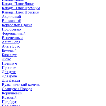
Канада Плюс Люкс
Канада Плюс Премиум
Канада Плюс Престиж
Акриловый
Виниловый
Корабельная доска
Под бревно
Формованный
Вспененный
Альта Борд
Альта Брус
Бежевый
Блокхаус
Люкс
Премиум
Престиж
Для дачи
Для дома
Для фасада
Вулканический камень
Сланцевая Порода
Коричневый
Красный
Под брус
Под дерево