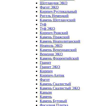
Шотландия ЭКО
Фагот ЭКО
Кирпич Рустикальный
Ригель Немецкий
Камень Шотландский
Туф
Туф ЭКО
Кирпич Рижский
Камень Пражский
Камень Неаполитанский
Неаполь ЭКО
Камень Венецианский
Венеция ЭКО
Камень Флорентийский
Гранит
Гранит ЭКО
Кирпич
Кирпич-Антик
Фагот
Камень Скалистый
Камень Скалистый ЭКО
Каньон
Камень
Камень Бутовый
Фасадная Плитка