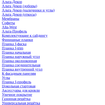
Альта-Декор
Альта Декор (доборы)
Альта Декор (наличники и углы)
Альта Декор (откосы)
Мембраны
Софиты
Alta-West
Альта-Профиль
Комплектующие к сайдингу
Финишные планки
Планка J-фаска
Планка J-trim
Планка начальная
Планка наружный угол
Планка околооконная
Планка соединительная
Планка внутренний угол
К фасадным панелям
Углы
Планка J-профиль
Цокольная стартовая
Аксессуары для кровли
Уличное покрытие
Газонная решётка
Универсальная решётка