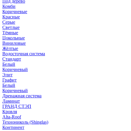
Под дерево
Комби
Коричневые
Красные
Серые
Светлые
Тёмные
Цокольные
Виниловые
Жёлтые
Водосточная система
Стандарт
Белый
Коричневый
Элит
Графит
Белый
Коричневый
Дренажная система
Ламинат
ГРАНД СТЭП
Кровля
Alta-Roof
Технониколь (Shinglas)
Континент