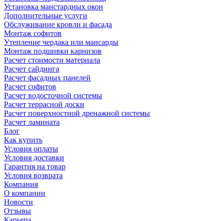
Установка манстардных окон
Дополнительные услуги
Обслуживание кровли и фасада
Монтаж софитов
Утепление чердака или мансарды
Монтаж подшивки карнизов
Расчет стоимости материала
Расчет сайдинга
Расчет фасадных панелей
Расчет софитов
Расчет водосточной системы
Расчет террасной доски
Расчет поверхностной дренажной системы
Расчет ламината
Блог
Как купить
Условия оплаты
Условия доставки
Гарантия на товар
Условия возврата
Компания
О компании
Новости
Отзывы
Карьера