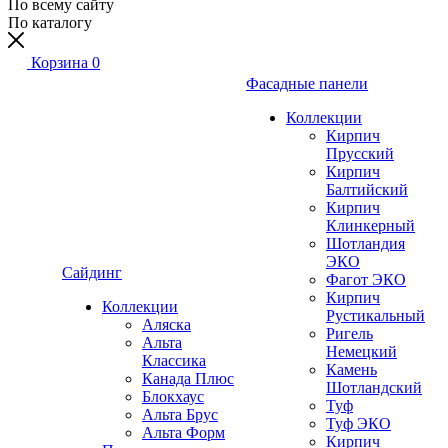
По всему сайту
По каталогу
Корзина
0
Фасадные панели
Коллекции
Кирпич
Прусский
Кирпич
Балтийский
Кирпич
Клинкерный
Шотландия
ЭКО
Сайдинг
Фагот ЭКО
Кирпич
Коллекции
Рустикальный
Аляска
Ригель
Альта
Немецкий
Классика
Камень
Канада Плюс
Шотландский
Блокхаус
Туф
Альта Брус
Туф ЭКО
Альта Форм
Кирпич