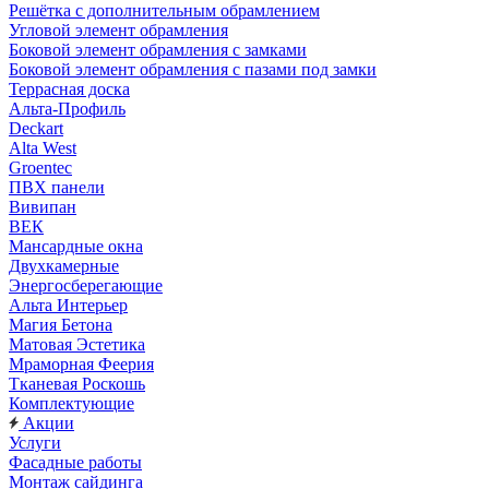
Решётка с дополнительным обрамлением
Угловой элемент обрамления
Боковой элемент обрамления с замками
Боковой элемент обрамления с пазами под замки
Террасная доска
Альта-Профиль
Deckart
Alta West
Groentec
ПВХ панели
Вивипан
ВЕК
Мансардные окна
Двухкамерные
Энергосберегающие
Альта Интерьер
Магия Бетона
Матовая Эстетика
Мраморная Феерия
Тканевая Роскошь
Комплектующие
Акции
Услуги
Фасадные работы
Монтаж сайдинга