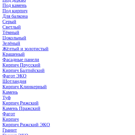
Под камень
Под кирпич
Для балкона
Серый
Светлый
Тёмный
Цокольный
Зелёный
Жёлтый и золотистый
Крашеный
Фасадные панели
Кирпич Прусский
Кирпич Балтийский
Фагот ЭКО
Шотландия
Кирпич Клинкерный
Камень
Туф
Кирпич Рижский
Камень Пражский
Фагот
Кирпич
Кирпич Рижский ЭКО
Гранит