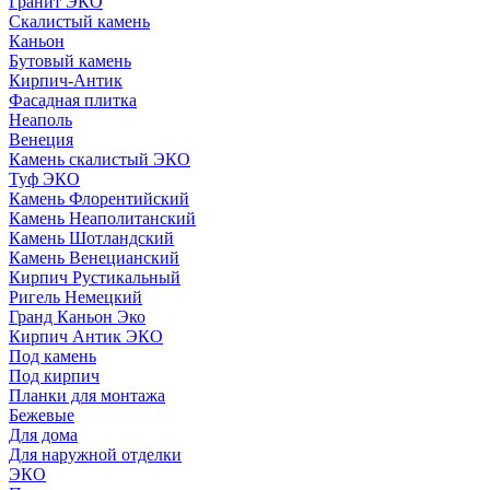
Гранит ЭКО
Скалистый камень
Каньон
Бутовый камень
Кирпич-Антик
Фасадная плитка
Неаполь
Венеция
Камень скалистый ЭКО
Туф ЭКО
Камень Флорентийский
Камень Неаполитанский
Камень Шотландский
Камень Венецианский
Кирпич Рустикальный
Ригель Немецкий
Гранд Каньон Эко
Кирпич Антик ЭКО
Под камень
Под кирпич
Планки для монтажа
Бежевые
Для дома
Для наружной отделки
ЭКO