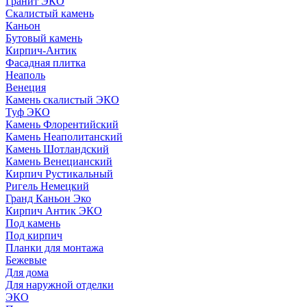
Гранит ЭКО
Скалистый камень
Каньон
Бутовый камень
Кирпич-Антик
Фасадная плитка
Неаполь
Венеция
Камень скалистый ЭКО
Туф ЭКО
Камень Флорентийский
Камень Неаполитанский
Камень Шотландский
Камень Венецианский
Кирпич Рустикальный
Ригель Немецкий
Гранд Каньон Эко
Кирпич Антик ЭКО
Под камень
Под кирпич
Планки для монтажа
Бежевые
Для дома
Для наружной отделки
ЭКO