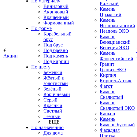
По материалу
Рижский
Виниловый
Камень
Акриловый
Пражский
Крашенный
Камень
Формованный
Неаполитанский
По форме
Неаполь ЭКО
Корабельный
Камень
брус
Венецианский
Под брус
Венеция ЭКО
Под бревно
Камень
Акции
Под камень
Флорентийский
Под кирпич
Гранит
По цвету
Гранит ЭКО
Бежевый
Кирпич
Жёлтый и
Кирпич-Антик
золотистый
Фагот
Зелёный
Камень
Коричневый
Скалистый
Серый
Камень
Красный
Скалистый ЭКО
Светлый
Каньон
Тёмный
Камень
+ ЕЩЕ
Камень Бутовый
По назначению
Фасадная
Для дома
Плитка