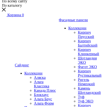
По всему сайту
По каталогу
Корзина
0
Фасадные панели
Коллекции
Кирпич
Прусский
Кирпич
Балтийский
Кирпич
Клинкерный
Шотландия
ЭКО
Сайдинг
Фагот ЭКО
Кирпич
Коллекции
Рустикальный
Аляска
Ригель
Альта
Немецкий
Классика
Камень
Канада Плюс
Шотландский
Блокхаус
Туф
Альта Брус
Туф ЭКО
Альта Форм
Кирпич