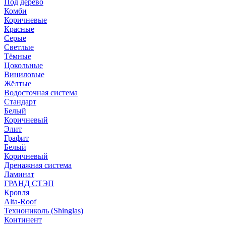
Под дерево
Комби
Коричневые
Красные
Серые
Светлые
Тёмные
Цокольные
Виниловые
Жёлтые
Водосточная система
Стандарт
Белый
Коричневый
Элит
Графит
Белый
Коричневый
Дренажная система
Ламинат
ГРАНД СТЭП
Кровля
Alta-Roof
Технониколь (Shinglas)
Континент