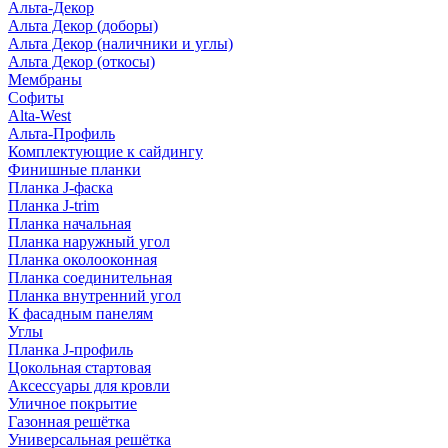
Альта-Декор
Альта Декор (доборы)
Альта Декор (наличники и углы)
Альта Декор (откосы)
Мембраны
Софиты
Alta-West
Альта-Профиль
Комплектующие к сайдингу
Финишные планки
Планка J-фаска
Планка J-trim
Планка начальная
Планка наружный угол
Планка околооконная
Планка соединительная
Планка внутренний угол
К фасадным панелям
Углы
Планка J-профиль
Цокольная стартовая
Аксессуары для кровли
Уличное покрытие
Газонная решётка
Универсальная решётка