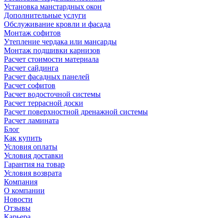
Установка манстардных окон
Дополнительные услуги
Обслуживание кровли и фасада
Монтаж софитов
Утепление чердака или мансарды
Монтаж подшивки карнизов
Расчет стоимости материала
Расчет сайдинга
Расчет фасадных панелей
Расчет софитов
Расчет водосточной системы
Расчет террасной доски
Расчет поверхностной дренажной системы
Расчет ламината
Блог
Как купить
Условия оплаты
Условия доставки
Гарантия на товар
Условия возврата
Компания
О компании
Новости
Отзывы
Карьера