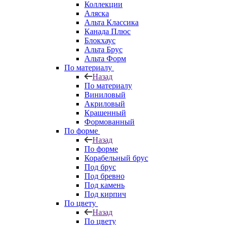
Коллекции
Аляска
Альта Классика
Канада Плюс
Блокхаус
Альта Брус
Альта Форм
По материалу
Назад
По материалу
Виниловый
Акриловый
Крашенный
Формованный
По форме
Назад
По форме
Корабельный брус
Под брус
Под бревно
Под камень
Под кирпич
По цвету
Назад
По цвету