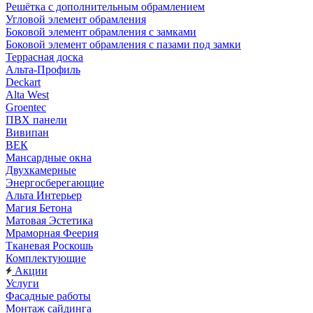
Решётка с дополнительным обрамлением
Угловой элемент обрамления
Боковой элемент обрамления с замками
Боковой элемент обрамления с пазами под замки
Террасная доска
Альта-Профиль
Deckart
Alta West
Groentec
ПВХ панели
Вивипан
ВЕК
Мансардные окна
Двухкамерные
Энергосберегающие
Альта Интерьер
Магия Бетона
Матовая Эстетика
Мраморная Феерия
Тканевая Роскошь
Комплектующие
Акции
Услуги
Фасадные работы
Монтаж сайдинга