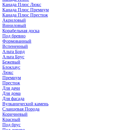
Канада Плюс Люкс
Канада Плюс Премиум
Канада Плюс Престиж
Акриловый
Виниловый
Корабельная доска
Под бревно
Формованный
Вспененный
Альта Борд
Альта Брус
Бежевый
Блокхаус
Люкс
Премиум
Престиж
Для дачи
Для дома
Для фасада
Вулканический камень
Сланцевая Порода
Коричневый
Красный
Под брус
Под дерево