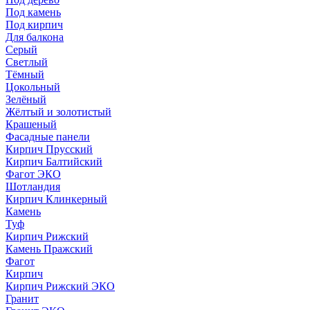
Под камень
Под кирпич
Для балкона
Серый
Светлый
Тёмный
Цокольный
Зелёный
Жёлтый и золотистый
Крашеный
Фасадные панели
Кирпич Прусский
Кирпич Балтийский
Фагот ЭКО
Шотландия
Кирпич Клинкерный
Камень
Туф
Кирпич Рижский
Камень Пражский
Фагот
Кирпич
Кирпич Рижский ЭКО
Гранит