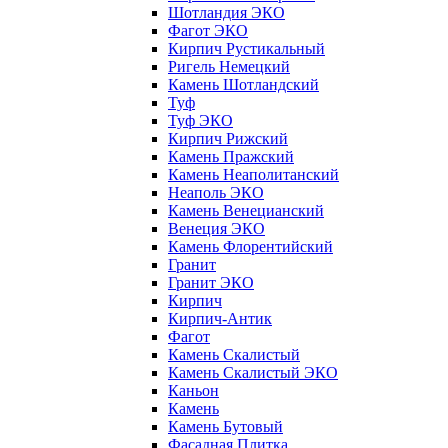
Шотландия ЭКО
Фагот ЭКО
Кирпич Рустикальный
Ригель Немецкий
Камень Шотландский
Туф
Туф ЭКО
Кирпич Рижский
Камень Пражский
Камень Неаполитанский
Неаполь ЭКО
Камень Венецианский
Венеция ЭКО
Камень Флорентийский
Гранит
Гранит ЭКО
Кирпич
Кирпич-Антик
Фагот
Камень Скалистый
Камень Скалистый ЭКО
Каньон
Камень
Камень Бутовый
Фасадная Плитка