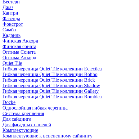
Вестерн
Джаз
Кантри
Фазенда
Фокстрот
Самба
Кадриль
Финская Аккорд
Финская соната
Оптима Соната
Оптима Аккорд
Quiet Tile
Гибкая черепица Quiet Tile коллекции Eclectica
Гибкая черепица Quiet Tile коллекции Bohho
Гибкая черепица Quiet Tile коллекции Brick
Гибкая черепица Quiet Tile коллекции Shadow
Гибкая черепица Quiet Tile коллекции Gallery
Гибкая черепица Quiet Tile коллекции Rombica
Docke
Однослойная гибкая черепица
Система крепления
Для сайдинга
Для фасадных панелей
Комплектующие
Комплектующие к вспененному сайдингу