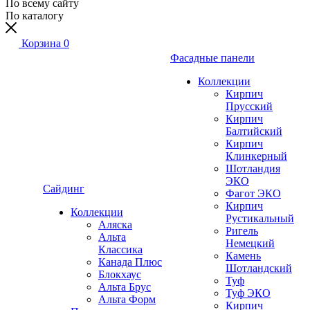
По всему сайту
По каталогу
Корзина
0
Фасадные панели
Коллекции
Кирпич
Прусский
Кирпич
Балтийский
Кирпич
Клинкерный
Шотландия
ЭКО
Сайдинг
Фагот ЭКО
Кирпич
Коллекции
Рустикальный
Аляска
Ригель
Альта
Немецкий
Классика
Камень
Канада Плюс
Шотландский
Блокхаус
Туф
Альта Брус
Туф ЭКО
Альта Форм
Кирпич