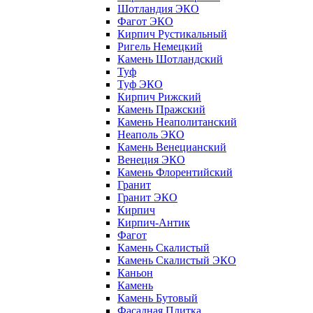
Шотландия ЭКО
Фагот ЭКО
Кирпич Рустикальный
Ригель Немецкий
Камень Шотландский
Туф
Туф ЭКО
Кирпич Рижский
Камень Пражский
Камень Неаполитанский
Неаполь ЭКО
Камень Венецианский
Венеция ЭКО
Камень Флорентийский
Гранит
Гранит ЭКО
Кирпич
Кирпич-Антик
Фагот
Камень Скалистый
Камень Скалистый ЭКО
Каньон
Камень
Камень Бутовый
Фасадная Плитка