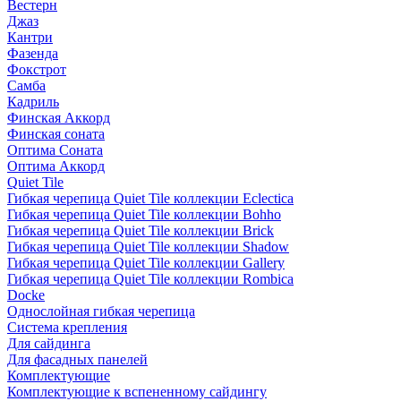
Вестерн
Джаз
Кантри
Фазенда
Фокстрот
Самба
Кадриль
Финская Аккорд
Финская соната
Оптима Соната
Оптима Аккорд
Quiet Tile
Гибкая черепица Quiet Tile коллекции Eclectica
Гибкая черепица Quiet Tile коллекции Bohho
Гибкая черепица Quiet Tile коллекции Brick
Гибкая черепица Quiet Tile коллекции Shadow
Гибкая черепица Quiet Tile коллекции Gallery
Гибкая черепица Quiet Tile коллекции Rombica
Docke
Однослойная гибкая черепица
Система крепления
Для сайдинга
Для фасадных панелей
Комплектующие
Комплектующие к вспененному сайдингу