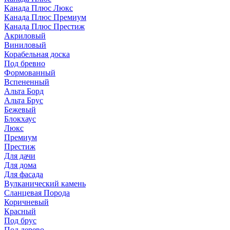
Канада Плюс Люкс
Канада Плюс Премиум
Канада Плюс Престиж
Акриловый
Виниловый
Корабельная доска
Под бревно
Формованный
Вспененный
Альта Борд
Альта Брус
Бежевый
Блокхаус
Люкс
Премиум
Престиж
Для дачи
Для дома
Для фасада
Вулканический камень
Сланцевая Порода
Коричневый
Красный
Под брус
Под дерево