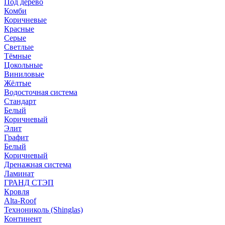
Под дерево
Комби
Коричневые
Красные
Серые
Светлые
Тёмные
Цокольные
Виниловые
Жёлтые
Водосточная система
Стандарт
Белый
Коричневый
Элит
Графит
Белый
Коричневый
Дренажная система
Ламинат
ГРАНД СТЭП
Кровля
Alta-Roof
Технониколь (Shinglas)
Континент