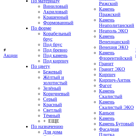
По материалу
Рижский
Виниловый
Камень
Акриловый
Пражский
Крашенный
Камень
Формованный
Неаполитанский
По форме
Неаполь ЭКО
Корабельный
Камень
брус
Венецианский
Под брус
Венеция ЭКО
Под бревно
Камень
Акции
Под камень
Флорентийский
Под кирпич
Гранит
По цвету
Гранит ЭКО
Бежевый
Кирпич
Жёлтый и
Кирпич-Антик
золотистый
Фагот
Зелёный
Камень
Коричневый
Скалистый
Серый
Камень
Красный
Скалистый ЭКО
Светлый
Каньон
Тёмный
Камень
+ ЕЩЕ
Камень Бутовый
По назначению
Фасадная
Для дома
Плитка