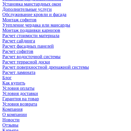
Установка манстардных окон
Дополнительные услуги
Обслуживание кровли и фасада
Монтаж софитов
Утепление чердака или мансарды
Монтаж подшивки карнизов
Расчет стоимости материала
Расчет сайдинга
Расчет фасадных панелей
Расчет софитов
Расчет водосточной системы
Расчет террасной доски
Расчет поверхностной дренажной системы
Расчет ламината
Блог
Как купить
Условия оплаты
Условия доставки
Гарантия на товар
Условия возврата
Компания
О компании
Новости
Отзывы
Карьера