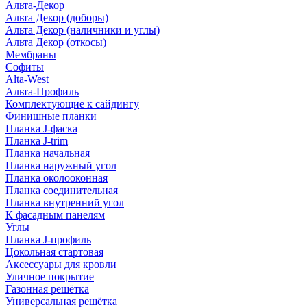
Альта-Декор
Альта Декор (доборы)
Альта Декор (наличники и углы)
Альта Декор (откосы)
Мембраны
Софиты
Alta-West
Альта-Профиль
Комплектующие к сайдингу
Финишные планки
Планка J-фаска
Планка J-trim
Планка начальная
Планка наружный угол
Планка околооконная
Планка соединительная
Планка внутренний угол
К фасадным панелям
Углы
Планка J-профиль
Цокольная стартовая
Аксессуары для кровли
Уличное покрытие
Газонная решётка
Универсальная решётка