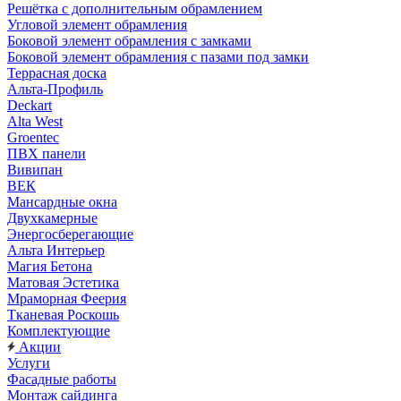
Решётка с дополнительным обрамлением
Угловой элемент обрамления
Боковой элемент обрамления с замками
Боковой элемент обрамления с пазами под замки
Террасная доска
Альта-Профиль
Deckart
Alta West
Groentec
ПВХ панели
Вивипан
ВЕК
Мансардные окна
Двухкамерные
Энергосберегающие
Альта Интерьер
Магия Бетона
Матовая Эстетика
Мраморная Феерия
Тканевая Роскошь
Комплектующие
Акции
Услуги
Фасадные работы
Монтаж сайдинга