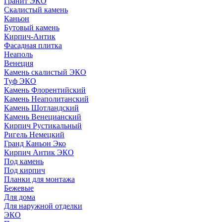
Гранит ЭКО
Скалистый камень
Каньон
Бутовый камень
Кирпич-Антик
Фасадная плитка
Неаполь
Венеция
Камень скалистый ЭКО
Туф ЭКО
Камень Флорентийский
Камень Неаполитанский
Камень Шотландский
Камень Венецианский
Кирпич Рустикальный
Ригель Немецкий
Гранд Каньон Эко
Кирпич Антик ЭКО
Под камень
Под кирпич
Планки для монтажа
Бежевые
Для дома
Для наружной отделки
ЭКO