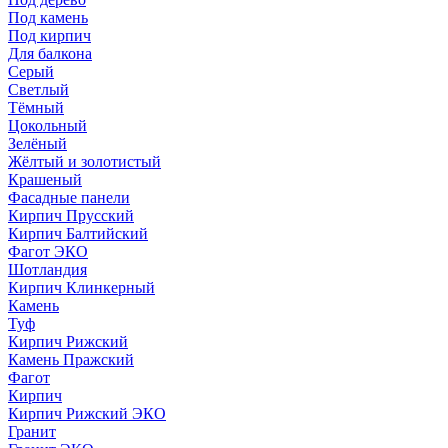
Под камень
Под кирпич
Для балкона
Серый
Светлый
Тёмный
Цокольный
Зелёный
Жёлтый и золотистый
Крашеный
Фасадные панели
Кирпич Прусский
Кирпич Балтийский
Фагот ЭКО
Шотландия
Кирпич Клинкерный
Камень
Туф
Кирпич Рижский
Камень Пражский
Фагот
Кирпич
Кирпич Рижский ЭКО
Гранит