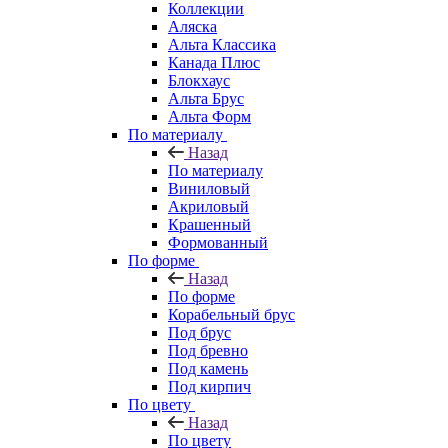
Коллекции
Аляска
Альта Классика
Канада Плюс
Блокхаус
Альта Брус
Альта Форм
По материалу
Назад
По материалу
Виниловый
Акриловый
Крашенный
Формованный
По форме
Назад
По форме
Корабельный брус
Под брус
Под бревно
Под камень
Под кирпич
По цвету
Назад
По цвету