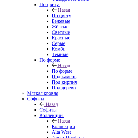
По цвету
Назад
По цвету
Бежевые
Жёлтые
Светлые
Красные
Серые
Комби
Тёмные
По форме
Назад
По форме
Под камень
Под кирпич
Под дерево
Мягкая кровля
Софиты
Назад
Софиты
Коллекции
Назад
Коллекции
Alta West
Альта-Профиль