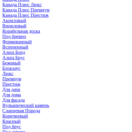
Канада Плюс Люкс
Канада Плюс Премиум
Канада Плюс Престиж
Акриловый
Виниловый
Корабельная доска
Под бревно
Формованный
Вспененный
Альта Борд
Альта Брус
Бежевый
Блокхаус
Люкс
Премиум
Престиж
Для дачи
Для дома
Для фасада
Вулканический камень
Сланцевая Порода
Коричневый
Красный
Под брус
Под дерево