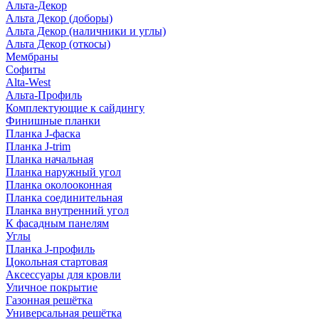
Альта-Декор
Альта Декор (доборы)
Альта Декор (наличники и углы)
Альта Декор (откосы)
Мембраны
Софиты
Alta-West
Альта-Профиль
Комплектующие к сайдингу
Финишные планки
Планка J-фаска
Планка J-trim
Планка начальная
Планка наружный угол
Планка околооконная
Планка соединительная
Планка внутренний угол
К фасадным панелям
Углы
Планка J-профиль
Цокольная стартовая
Аксессуары для кровли
Уличное покрытие
Газонная решётка
Универсальная решётка