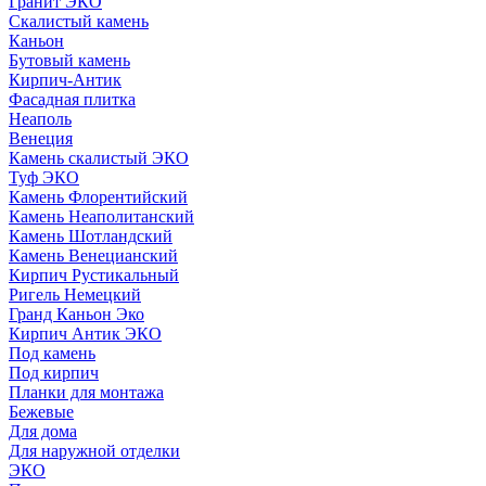
Гранит ЭКО
Скалистый камень
Каньон
Бутовый камень
Кирпич-Антик
Фасадная плитка
Неаполь
Венеция
Камень скалистый ЭКО
Туф ЭКО
Камень Флорентийский
Камень Неаполитанский
Камень Шотландский
Камень Венецианский
Кирпич Рустикальный
Ригель Немецкий
Гранд Каньон Эко
Кирпич Антик ЭКО
Под камень
Под кирпич
Планки для монтажа
Бежевые
Для дома
Для наружной отделки
ЭКO