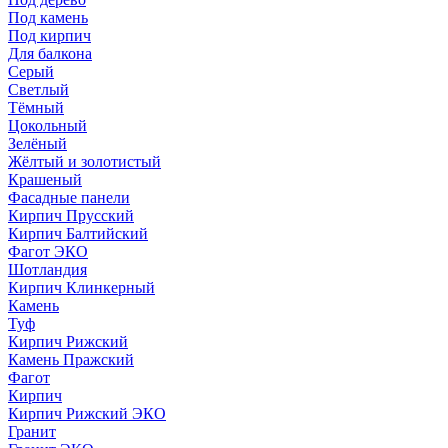
Под камень
Под кирпич
Для балкона
Серый
Светлый
Тёмный
Цокольный
Зелёный
Жёлтый и золотистый
Крашеный
Фасадные панели
Кирпич Прусский
Кирпич Балтийский
Фагот ЭКО
Шотландия
Кирпич Клинкерный
Камень
Туф
Кирпич Рижский
Камень Пражский
Фагот
Кирпич
Кирпич Рижский ЭКО
Гранит