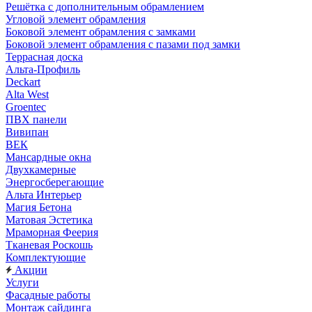
Решётка с дополнительным обрамлением
Угловой элемент обрамления
Боковой элемент обрамления с замками
Боковой элемент обрамления с пазами под замки
Террасная доска
Альта-Профиль
Deckart
Alta West
Groentec
ПВХ панели
Вивипан
ВЕК
Мансардные окна
Двухкамерные
Энергосберегающие
Альта Интерьер
Магия Бетона
Матовая Эстетика
Мраморная Феерия
Тканевая Роскошь
Комплектующие
Акции
Услуги
Фасадные работы
Монтаж сайдинга