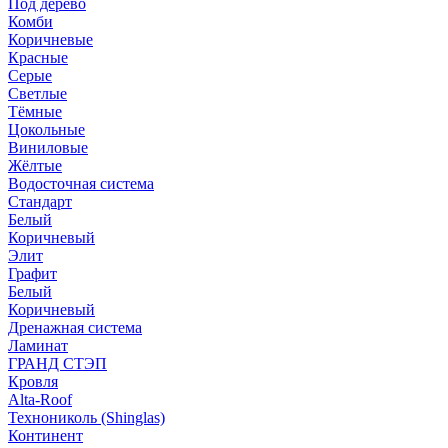
Под дерево
Комби
Коричневые
Красные
Серые
Светлые
Тёмные
Цокольные
Виниловые
Жёлтые
Водосточная система
Стандарт
Белый
Коричневый
Элит
Графит
Белый
Коричневый
Дренажная система
Ламинат
ГРАНД СТЭП
Кровля
Alta-Roof
Технониколь (Shinglas)
Континент