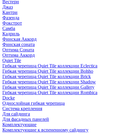
Вестерн
Джаз
Кантри
Фазенда
Фокстрот
Самба
Кадриль
Финская Аккорд
Финская соната
Оптима Соната
Оптима Аккорд
Quiet Tile
Гибкая черепица Quiet Tile коллекции Eclectica
Гибкая черепица Quiet Tile коллекции Bohho
Гибкая черепица Quiet Tile коллекции Brick
Гибкая черепица Quiet Tile коллекции Shadow
Гибкая черепица Quiet Tile коллекции Gallery
Гибкая черепица Quiet Tile коллекции Rombica
Docke
Однослойная гибкая черепица
Система крепления
Для сайдинга
Для фасадных панелей
Комплектующие
Комплектующие к вспененному сайдингу