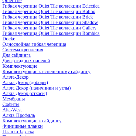
Quiet Tile
Гибкая черепица Quiet Tile коллекции Eclectica
Гибкая черепица Quiet Tile коллекции Bohho
Гибкая черепица Quiet Tile коллекции Brick
Гибкая черепица Quiet Tile коллекции Shadow
Гибкая черепица Quiet Tile коллекции Gallery
Гибкая черепица Quiet Tile коллекции Rombica
Docke
Однослойная гибкая черепица
Система крепления
Для сайдинга
Для фасадных панелей
Комплектующие
Комплектующие к вспененному сайдингу
Альта-Декор
Альта Декор (доборы)
Альта Декор (наличники и углы)
Альта Декор (откосы)
Мембраны
Софиты
Alta-West
Альта-Профиль
Комплектующие к сайдингу
Финишные планки
Планка J-фаска