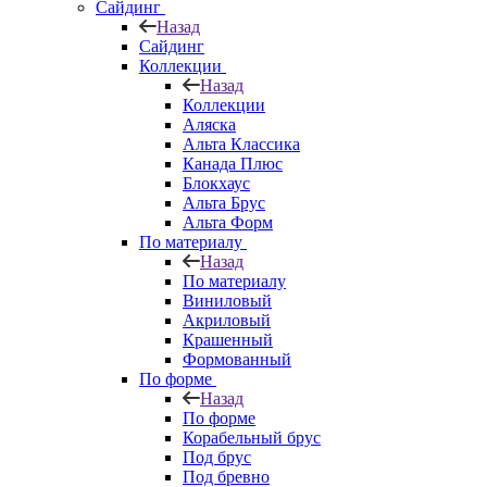
Сайдинг
Назад
Сайдинг
Коллекции
Назад
Коллекции
Аляска
Альта Классика
Канада Плюс
Блокхаус
Альта Брус
Альта Форм
По материалу
Назад
По материалу
Виниловый
Акриловый
Крашенный
Формованный
По форме
Назад
По форме
Корабельный брус
Под брус
Под бревно