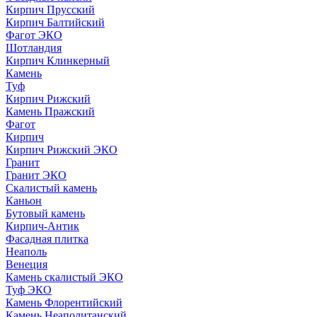
Кирпич Прусский
Кирпич Балтийский
Фагот ЭКО
Шотландия
Кирпич Клинкерный
Камень
Туф
Кирпич Рижский
Камень Пражский
Фагот
Кирпич
Кирпич Рижский ЭКО
Гранит
Гранит ЭКО
Скалистый камень
Каньон
Бутовый камень
Кирпич-Антик
Фасадная плитка
Неаполь
Венеция
Камень скалистый ЭКО
Туф ЭКО
Камень Флорентийский
Камень Неаполитанский