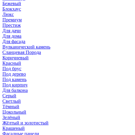
Бежевый
Блокхаус
Люкс
Премиум
Престиж
Для дачи
Для дома
Для фасада
Вулканический камень
Сланцевая Порода
Коричневый
Красный
Под брус
Под дерево
Под камень
Под кирпич
Для балкона
Серый
Светлый
Тёмный
Цокольный
Зелёный
Жёлтый и золотистый
Крашеный
Фасадные панели