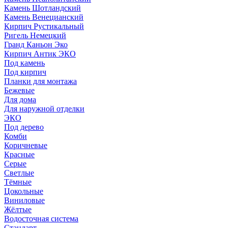
Камень Шотландский
Камень Венецианский
Кирпич Рустикальный
Ригель Немецкий
Гранд Каньон Эко
Кирпич Антик ЭКО
Под камень
Под кирпич
Планки для монтажа
Бежевые
Для дома
Для наружной отделки
ЭКO
Под дерево
Комби
Коричневые
Красные
Серые
Светлые
Тёмные
Цокольные
Виниловые
Жёлтые
Водосточная система
Стандарт