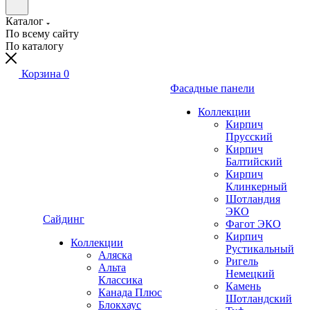
Каталог
По всему сайту
По каталогу
Корзина
0
Фасадные панели
Коллекции
Кирпич
Прусский
Кирпич
Балтийский
Кирпич
Клинкерный
Шотландия
ЭКО
Сайдинг
Фагот ЭКО
Кирпич
Коллекции
Рустикальный
Аляска
Ригель
Альта
Немецкий
Классика
Камень
Канада Плюс
Шотландский
Блокхаус