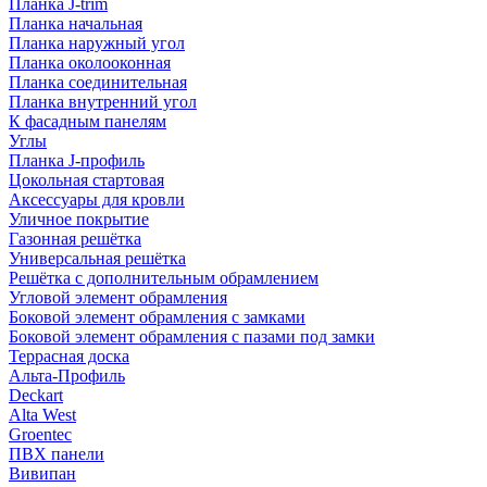
Планка J-trim
Планка начальная
Планка наружный угол
Планка околооконная
Планка соединительная
Планка внутренний угол
К фасадным панелям
Углы
Планка J-профиль
Цокольная стартовая
Аксессуары для кровли
Уличное покрытие
Газонная решётка
Универсальная решётка
Решётка с дополнительным обрамлением
Угловой элемент обрамления
Боковой элемент обрамления с замками
Боковой элемент обрамления с пазами под замки
Террасная доска
Альта-Профиль
Deckart
Alta West
Groentec
ПВХ панели
Вивипан