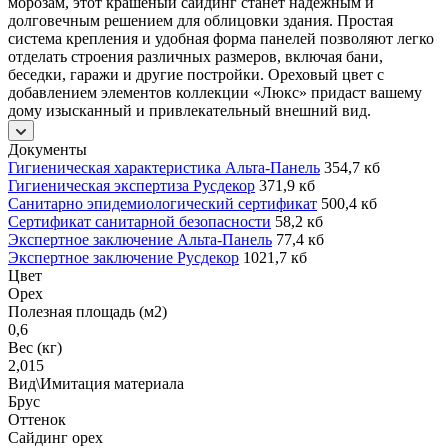
морозам, этот крашеный сайдинг станет надежным и
долговечным решением для облицовки здания. Простая
система крепления и удобная форма панелей позволяют легко
отделать строения различных размеров, включая бани,
беседки, гаражи и другие постройки. Ореховый цвет с
добавлением элементов коллекции «Люкс» придаст вашему
дому изысканный и привлекательный внешний вид.
Документы
Гигиеническая характеристика Альта-Панель
354,7 кб
Гигиеническая экспертиза Русдекор
371,9 кб
Санитарно эпидемиологический сертификат
500,4 кб
Сертификат санитарной безопасности
58,2 кб
Экспертное заключение Альта-Панель
77,4 кб
Экспертное заключение Русдекор
1021,7 кб
Цвет
Орех
Полезная площадь (м2)
0,6
Вес (кг)
2,015
Вид\Имитация материала
Брус
Оттенок
Сайдинг орех