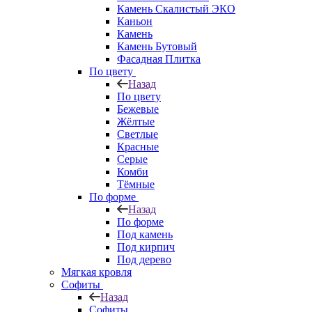
Камень Скалистый ЭКО
Каньон
Камень
Камень Бутовый
Фасадная Плитка
По цвету
Назад
По цвету
Бежевые
Жёлтые
Светлые
Красные
Серые
Комби
Тёмные
По форме
Назад
По форме
Под камень
Под кирпич
Под дерево
Мягкая кровля
Софиты
Назад
Софиты