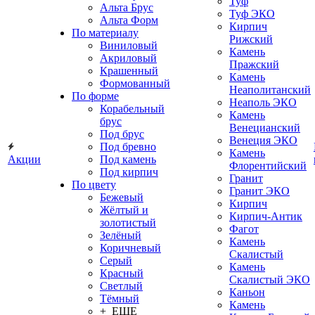
Туф
Альта Брус
Туф ЭКО
Альта Форм
Кирпич
По материалу
Рижский
Виниловый
Камень
Акриловый
Пражский
Крашенный
Камень
Формованный
Неаполитанский
По форме
Неаполь ЭКО
Корабельный
Камень
брус
Венецианский
Под брус
Венеция ЭКО
Под бревно
Камень
Акции
Под камень
Флорентийский
Под кирпич
Гранит
По цвету
Гранит ЭКО
Бежевый
Кирпич
Жёлтый и
Кирпич-Антик
золотистый
Фагот
Зелёный
Камень
Коричневый
Скалистый
Серый
Камень
Красный
Скалистый ЭКО
Светлый
Каньон
Тёмный
Камень
+ ЕЩЕ