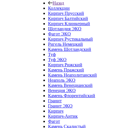
Назад
Коллекции
Кирпич Прусский
Кирпич Балтийский
Кирпич Клинкерный
Шотландия ЭКО
Фагот ЭКО
Кирпич Рустикальный
Ригель Немецкий
Камень Шотландский
Туф
Туф ЭКО
Кирпич Рижский
Камень Пражский
Камень Неаполитанский
Неаполь ЭКО
Камень Венецианский
Венеция ЭКО
Камень Флорентийский
Гранит
Гранит ЭКО
Кирпич
Кирпич-Антик
Фагот
Камень Скалистый