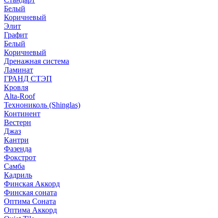
Белый
Коричневый
Элит
Графит
Белый
Коричневый
Дренажная система
Ламинат
ГРАНД СТЭП
Кровля
Alta-Roof
Технониколь (Shinglas)
Континент
Вестерн
Джаз
Кантри
Фазенда
Фокстрот
Самба
Кадриль
Финская Аккорд
Финская соната
Оптима Соната
Оптима Аккорд