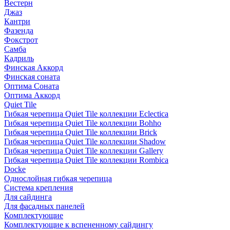
Вестерн
Джаз
Кантри
Фазенда
Фокстрот
Самба
Кадриль
Финская Аккорд
Финская соната
Оптима Соната
Оптима Аккорд
Quiet Tile
Гибкая черепица Quiet Tile коллекции Eclectica
Гибкая черепица Quiet Tile коллекции Bohho
Гибкая черепица Quiet Tile коллекции Brick
Гибкая черепица Quiet Tile коллекции Shadow
Гибкая черепица Quiet Tile коллекции Gallery
Гибкая черепица Quiet Tile коллекции Rombica
Docke
Однослойная гибкая черепица
Система крепления
Для сайдинга
Для фасадных панелей
Комплектующие
Комплектующие к вспененному сайдингу