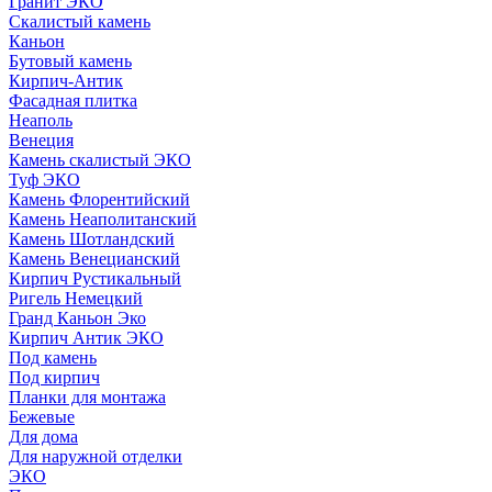
Гранит ЭКО
Скалистый камень
Каньон
Бутовый камень
Кирпич-Антик
Фасадная плитка
Неаполь
Венеция
Камень скалистый ЭКО
Туф ЭКО
Камень Флорентийский
Камень Неаполитанский
Камень Шотландский
Камень Венецианский
Кирпич Рустикальный
Ригель Немецкий
Гранд Каньон Эко
Кирпич Антик ЭКО
Под камень
Под кирпич
Планки для монтажа
Бежевые
Для дома
Для наружной отделки
ЭКO