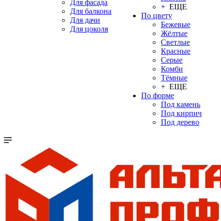
Для фасада
+ ЕЩЕ
Для балкона
По цвету
Для дачи
Бежевые
Для цоколя
Жёлтые
Светлые
Красные
Серые
Комби
Тёмные
+ ЕЩЕ
По форме
Под камень
Под кирпич
Под дерево