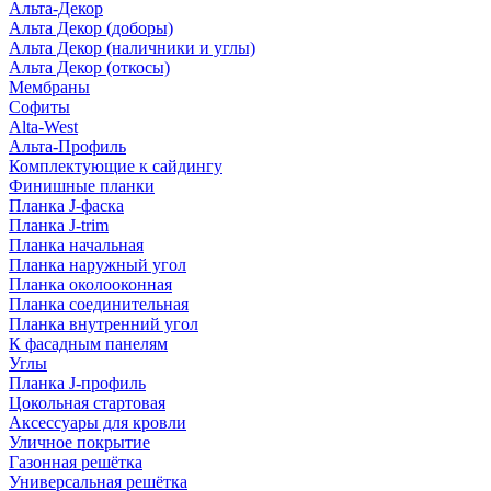
Альта-Декор
Альта Декор (доборы)
Альта Декор (наличники и углы)
Альта Декор (откосы)
Мембраны
Софиты
Alta-West
Альта-Профиль
Комплектующие к сайдингу
Финишные планки
Планка J-фаска
Планка J-trim
Планка начальная
Планка наружный угол
Планка околооконная
Планка соединительная
Планка внутренний угол
К фасадным панелям
Углы
Планка J-профиль
Цокольная стартовая
Аксессуары для кровли
Уличное покрытие
Газонная решётка
Универсальная решётка