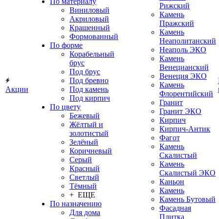
По материалу
Рижский
Виниловый
Камень
Акриловый
Пражский
Крашенный
Камень
Формованный
Неаполитанский
По форме
Неаполь ЭКО
Корабельный
Камень
брус
Венецианский
Под брус
Венеция ЭКО
Под бревно
Камень
Акции
Под камень
Флорентийский
Под кирпич
Гранит
По цвету
Гранит ЭКО
Бежевый
Кирпич
Жёлтый и
Кирпич-Антик
золотистый
Фагот
Зелёный
Камень
Коричневый
Скалистый
Серый
Камень
Красный
Скалистый ЭКО
Светлый
Каньон
Тёмный
Камень
+ ЕЩЕ
Камень Бутовый
По назначению
Фасадная
Для дома
Плитка