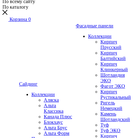
По всему сайту
По каталогу
Корзина
0
Фасадные панели
Коллекции
Кирпич
Прусский
Кирпич
Балтийский
Кирпич
Клинкерный
Шотландия
ЭКО
Сайдинг
Фагот ЭКО
Кирпич
Коллекции
Рустикальный
Аляска
Ригель
Альта
Немецкий
Классика
Камень
Канада Плюс
Шотландский
Блокхаус
Туф
Альта Брус
Туф ЭКО
Альта Форм
Кирпич