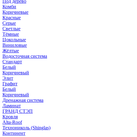
Под дерево
Комби
Коричневые
Красные
Серые
Светлые
Тёмные
Цокольные
Виниловые
Жёлтые
Водосточная система
Стандарт
Белый
Коричневый
Элит
Графит
Белый
Коричневый
Дренажная система
Ламинат
ГРАНД СТЭП
Кровля
Alta-Roof
Технониколь (Shinglas)
Континент