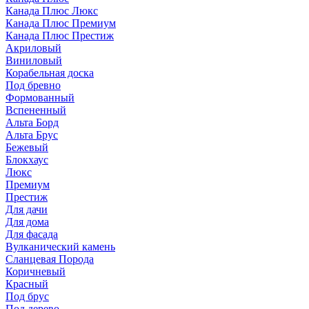
Канада Плюс Люкс
Канада Плюс Премиум
Канада Плюс Престиж
Акриловый
Виниловый
Корабельная доска
Под бревно
Формованный
Вспененный
Альта Борд
Альта Брус
Бежевый
Блокхаус
Люкс
Премиум
Престиж
Для дачи
Для дома
Для фасада
Вулканический камень
Сланцевая Порода
Коричневый
Красный
Под брус
Под дерево