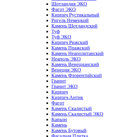
Шотландия ЭКО
Фагот ЭКО
Кирпич Рустикальный
Ригель Немецкий
Камень Шотландский
Туф
Туф ЭКО
Кирпич Рижский
Камень Пражский
Камень Неаполитанский
Неаполь ЭКО
Камень Венецианский
Венеция ЭКО
Камень Флорентийский
Гранит
Гранит ЭКО
Кирпич
Кирпич-Антик
Фагот
Камень Скалистый
Камень Скалистый ЭКО
Каньон
Камень
Камень Бутовый
Фасадная Плитка