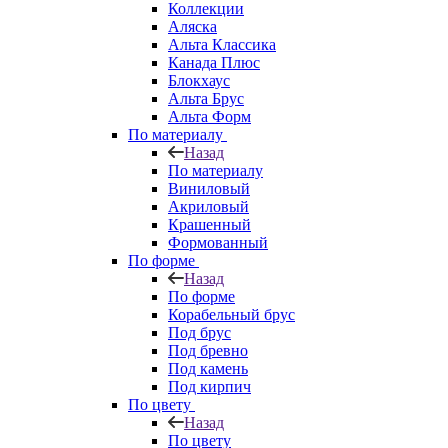
Коллекции
Аляска
Альта Классика
Канада Плюс
Блокхаус
Альта Брус
Альта Форм
По материалу
Назад
По материалу
Виниловый
Акриловый
Крашенный
Формованный
По форме
Назад
По форме
Корабельный брус
Под брус
Под бревно
Под камень
Под кирпич
По цвету
Назад
По цвету