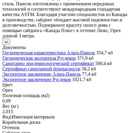
стиль. Панели изготовлены с применением передовых
технологий и соответствуют международным стандартам
качества ASTM. Благодаря участию специалистов из Канады
в производстве, сайдинг обладает высокой надежностью и
долговечностью. Подчеркните красоту своего дома с
помощью сайдинга «Канада Плюс» в оттенке Люкс, Орех
длиной 3 метра.
Документы
Гигиеническая характеристика Альта-Панель
354,7 кб
Гигиеническая экспертиза Русдекор
371,9 кб
Санитарно эпидемиологический сертификат
500,4 кб
Сертификат санитарной безопасности
58,2 кб
Экспертное заключение Альта-Панель
77,4 кб
Экспертное заключение Русдекор
1021,7 кб
Цвет
Орех
Полезная площадь (м2)
0,69
Вес (кг)
2,015
Вид\Имитация материала
Корабельная доска
Оттенок
Сайдинг орех