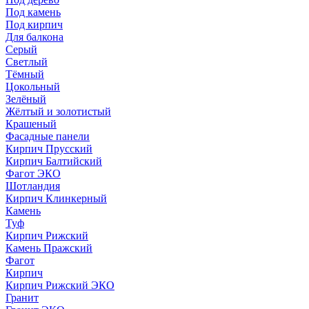
Под камень
Под кирпич
Для балкона
Серый
Светлый
Тёмный
Цокольный
Зелёный
Жёлтый и золотистый
Крашеный
Фасадные панели
Кирпич Прусский
Кирпич Балтийский
Фагот ЭКО
Шотландия
Кирпич Клинкерный
Камень
Туф
Кирпич Рижский
Камень Пражский
Фагот
Кирпич
Кирпич Рижский ЭКО
Гранит