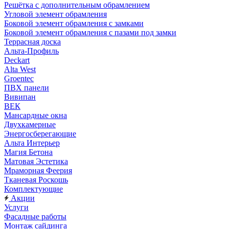
Решётка с дополнительным обрамлением
Угловой элемент обрамления
Боковой элемент обрамления с замками
Боковой элемент обрамления с пазами под замки
Террасная доска
Альта-Профиль
Deckart
Alta West
Groentec
ПВХ панели
Вивипан
ВЕК
Мансардные окна
Двухкамерные
Энергосберегающие
Альта Интерьер
Магия Бетона
Матовая Эстетика
Мраморная Феерия
Тканевая Роскошь
Комплектующие
Акции
Услуги
Фасадные работы
Монтаж сайдинга