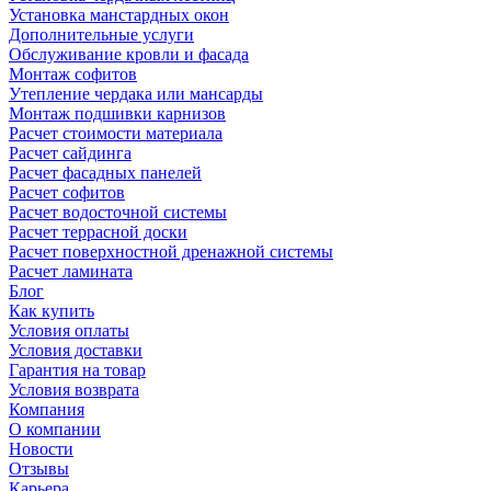
Установка манстардных окон
Дополнительные услуги
Обслуживание кровли и фасада
Монтаж софитов
Утепление чердака или мансарды
Монтаж подшивки карнизов
Расчет стоимости материала
Расчет сайдинга
Расчет фасадных панелей
Расчет софитов
Расчет водосточной системы
Расчет террасной доски
Расчет поверхностной дренажной системы
Расчет ламината
Блог
Как купить
Условия оплаты
Условия доставки
Гарантия на товар
Условия возврата
Компания
О компании
Новости
Отзывы
Карьера