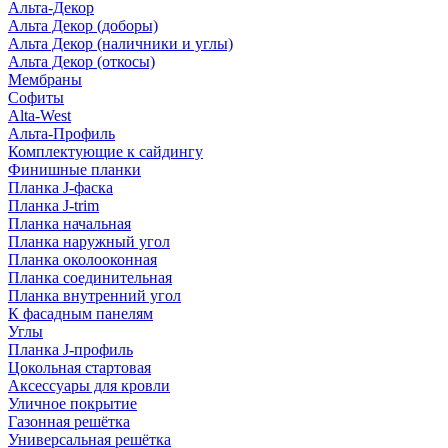
Альта-Декор
Альта Декор (доборы)
Альта Декор (наличники и углы)
Альта Декор (откосы)
Мембраны
Софиты
Alta-West
Альта-Профиль
Комплектующие к сайдингу
Финишные планки
Планка J-фаска
Планка J-trim
Планка начальная
Планка наружный угол
Планка околооконная
Планка соединительная
Планка внутренний угол
К фасадным панелям
Углы
Планка J-профиль
Цокольная стартовая
Аксессуары для кровли
Уличное покрытие
Газонная решётка
Универсальная решётка