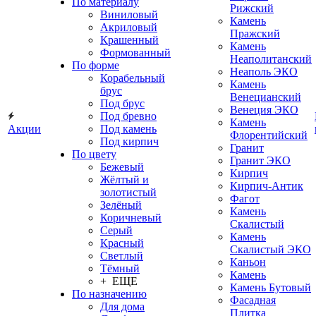
По материалу
Рижский
Виниловый
Камень
Акриловый
Пражский
Крашенный
Камень
Формованный
Неаполитанский
По форме
Неаполь ЭКО
Корабельный
Камень
брус
Венецианский
Под брус
Венеция ЭКО
Под бревно
Камень
Акции
Под камень
Флорентийский
Под кирпич
Гранит
По цвету
Гранит ЭКО
Бежевый
Кирпич
Жёлтый и
Кирпич-Антик
золотистый
Фагот
Зелёный
Камень
Коричневый
Скалистый
Серый
Камень
Красный
Скалистый ЭКО
Светлый
Каньон
Тёмный
Камень
+ ЕЩЕ
Камень Бутовый
По назначению
Фасадная
Для дома
Плитка