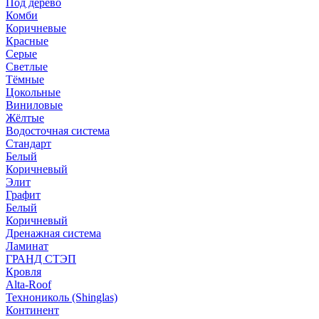
Под дерево
Комби
Коричневые
Красные
Серые
Светлые
Тёмные
Цокольные
Виниловые
Жёлтые
Водосточная система
Стандарт
Белый
Коричневый
Элит
Графит
Белый
Коричневый
Дренажная система
Ламинат
ГРАНД СТЭП
Кровля
Alta-Roof
Технониколь (Shinglas)
Континент