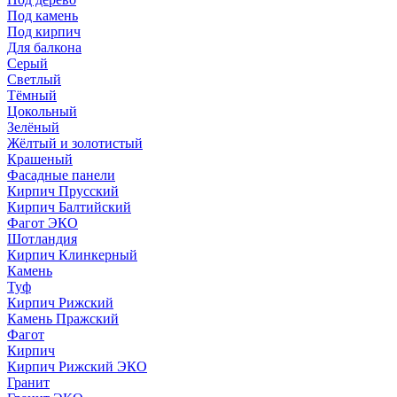
Под камень
Под кирпич
Для балкона
Серый
Светлый
Тёмный
Цокольный
Зелёный
Жёлтый и золотистый
Крашеный
Фасадные панели
Кирпич Прусский
Кирпич Балтийский
Фагот ЭКО
Шотландия
Кирпич Клинкерный
Камень
Туф
Кирпич Рижский
Камень Пражский
Фагот
Кирпич
Кирпич Рижский ЭКО
Гранит