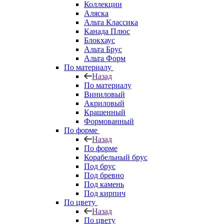
Коллекции
Аляска
Альта Классика
Канада Плюс
Блокхаус
Альта Брус
Альта Форм
По материалу
Назад
По материалу
Виниловый
Акриловый
Крашенный
Формованный
По форме
Назад
По форме
Корабельный брус
Под брус
Под бревно
Под камень
Под кирпич
По цвету
Назад
По цвету