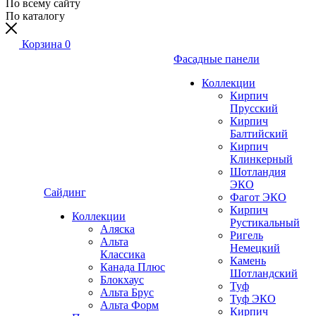
По всему сайту
По каталогу
Корзина
0
Фасадные панели
Коллекции
Кирпич
Прусский
Кирпич
Балтийский
Кирпич
Клинкерный
Шотландия
ЭКО
Сайдинг
Фагот ЭКО
Кирпич
Коллекции
Рустикальный
Аляска
Ригель
Альта
Немецкий
Классика
Камень
Канада Плюс
Шотландский
Блокхаус
Туф
Альта Брус
Туф ЭКО
Альта Форм
Кирпич