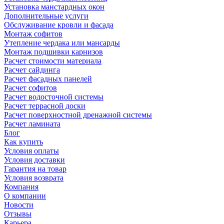
Установка манстардных окон
Дополнительные услуги
Обслуживание кровли и фасада
Монтаж софитов
Утепление чердака или мансарды
Монтаж подшивки карнизов
Расчет стоимости материала
Расчет сайдинга
Расчет фасадных панелей
Расчет софитов
Расчет водосточной системы
Расчет террасной доски
Расчет поверхностной дренажной системы
Расчет ламината
Блог
Как купить
Условия оплаты
Условия доставки
Гарантия на товар
Условия возврата
Компания
О компании
Новости
Отзывы
Карьера