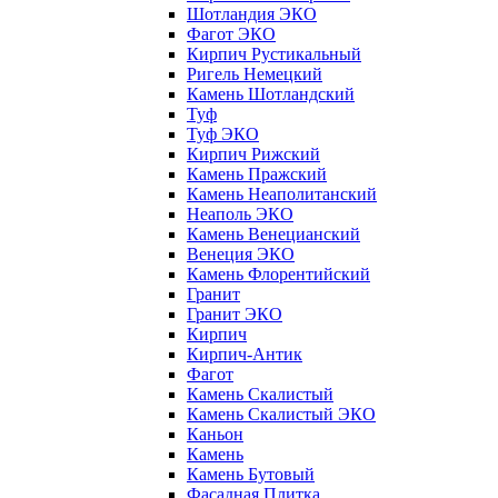
Шотландия ЭКО
Фагот ЭКО
Кирпич Рустикальный
Ригель Немецкий
Камень Шотландский
Туф
Туф ЭКО
Кирпич Рижский
Камень Пражский
Камень Неаполитанский
Неаполь ЭКО
Камень Венецианский
Венеция ЭКО
Камень Флорентийский
Гранит
Гранит ЭКО
Кирпич
Кирпич-Антик
Фагот
Камень Скалистый
Камень Скалистый ЭКО
Каньон
Камень
Камень Бутовый
Фасадная Плитка