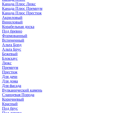
Канада Плюс Люкс
Канада Плюс Премиум
Канада Плюс Престиж
Акриловый
Виниловый
Корабельная доска
Под бревно
Формованный
Вспененный
Альта Борд
Альта Брус
Бежевый
Блокхаус
Люкс
Премиум
Престиж
Для дачи
Для дома
Для фасада
Вулканический камень
Сланцевая Порода
Коричневый
Красный
Под брус
Под дерево