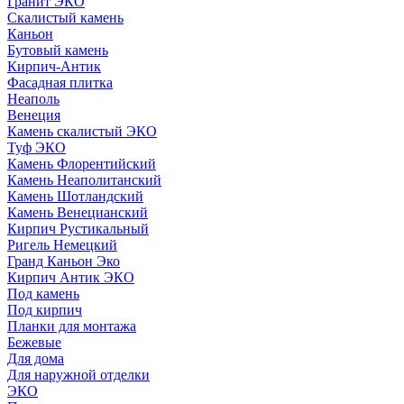
Гранит ЭКО
Скалистый камень
Каньон
Бутовый камень
Кирпич-Антик
Фасадная плитка
Неаполь
Венеция
Камень скалистый ЭКО
Туф ЭКО
Камень Флорентийский
Камень Неаполитанский
Камень Шотландский
Камень Венецианский
Кирпич Рустикальный
Ригель Немецкий
Гранд Каньон Эко
Кирпич Антик ЭКО
Под камень
Под кирпич
Планки для монтажа
Бежевые
Для дома
Для наружной отделки
ЭКO