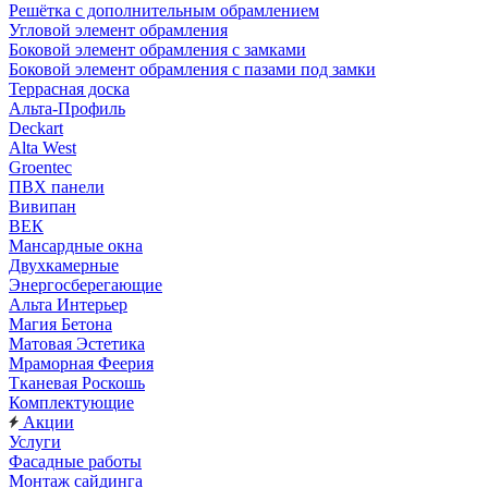
Решётка с дополнительным обрамлением
Угловой элемент обрамления
Боковой элемент обрамления с замками
Боковой элемент обрамления с пазами под замки
Террасная доска
Альта-Профиль
Deckart
Alta West
Groentec
ПВХ панели
Вивипан
ВЕК
Мансардные окна
Двухкамерные
Энергосберегающие
Альта Интерьер
Магия Бетона
Матовая Эстетика
Мраморная Феерия
Тканевая Роскошь
Комплектующие
Акции
Услуги
Фасадные работы
Монтаж сайдинга