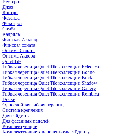
Вестерн
Джаз
Кантри
Фазенда
Фокстрот
Самба
Кадриль
Финская Аккорд
Финская соната
Оптима Соната
Оптима Аккорд
Quiet Tile
Гибкая черепица Quiet Tile коллекции Eclectica
Гибкая черепица Quiet Tile коллекции Bohho
Гибкая черепица Quiet Tile коллекции Brick
Гибкая черепица Quiet Tile коллекции Shadow
Гибкая черепица Quiet Tile коллекции Gallery
Гибкая черепица Quiet Tile коллекции Rombica
Docke
Однослойная гибкая черепица
Система крепления
Для сайдинга
Для фасадных панелей
Комплектующие
Комплектующие к вспененному сайдингу