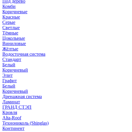
Под дерево
Комби
Коричневые
Красные
Серые
Светлые
Тёмные
Цокольные
Виниловые
Жёлтые
Водосточная система
Стандарт
Белый
Коричневый
Элит
Графит
Белый
Коричневый
Дренажная система
Ламинат
ГРАНД СТЭП
Кровля
Alta-Roof
Технониколь (Shinglas)
Континент