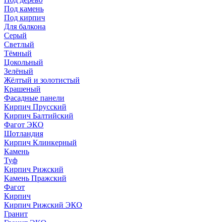
Под камень
Под кирпич
Для балкона
Серый
Светлый
Тёмный
Цокольный
Зелёный
Жёлтый и золотистый
Крашеный
Фасадные панели
Кирпич Прусский
Кирпич Балтийский
Фагот ЭКО
Шотландия
Кирпич Клинкерный
Камень
Туф
Кирпич Рижский
Камень Пражский
Фагот
Кирпич
Кирпич Рижский ЭКО
Гранит