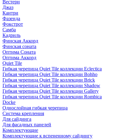
Вестерн
Джаз
Кантри
Фазенда
Фокстрот
Самба
Кадриль
Финская Аккорд
Финская соната
Оптима Соната
Оптима Аккорд
Quiet Tile
Гибкая черепица Quiet Tile коллекции Eclectica
Гибкая черепица Quiet Tile коллекции Bohho
Гибкая черепица Quiet Tile коллекции Brick
Гибкая черепица Quiet Tile коллекции Shadow
Гибкая черепица Quiet Tile коллекции Gallery
Гибкая черепица Quiet Tile коллекции Rombica
Docke
Однослойная гибкая черепица
Система крепления
Для сайдинга
Для фасадных панелей
Комплектующие
Комплектующие к вспененному сайдингу