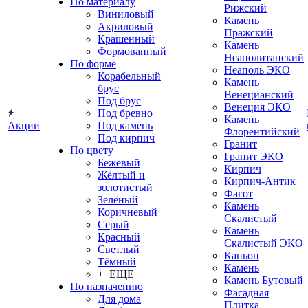
По материалу
Рижский
Виниловый
Камень
Акриловый
Пражский
Крашенный
Камень
Формованный
Неаполитанский
По форме
Неаполь ЭКО
Корабельный
Камень
брус
Венецианский
Под брус
Венеция ЭКО
Под бревно
Камень
Акции
Под камень
Флорентийский
Под кирпич
Гранит
По цвету
Гранит ЭКО
Бежевый
Кирпич
Жёлтый и
Кирпич-Антик
золотистый
Фагот
Зелёный
Камень
Коричневый
Скалистый
Серый
Камень
Красный
Скалистый ЭКО
Светлый
Каньон
Тёмный
Камень
+ ЕЩЕ
Камень Бутовый
По назначению
Фасадная
Для дома
Плитка