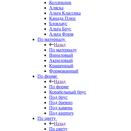
Коллекции
Аляска
Альта Классика
Канада Плюс
Блокхаус
Альта Брус
Альта Форм
По материалу
Назад
По материалу
Виниловый
Акриловый
Крашенный
Формованный
По форме
Назад
По форме
Корабельный брус
Под брус
Под бревно
Под камень
Под кирпич
По цвету
Назад
По цвету