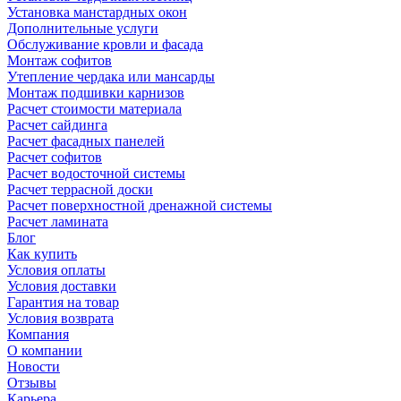
Установка манстардных окон
Дополнительные услуги
Обслуживание кровли и фасада
Монтаж софитов
Утепление чердака или мансарды
Монтаж подшивки карнизов
Расчет стоимости материала
Расчет сайдинга
Расчет фасадных панелей
Расчет софитов
Расчет водосточной системы
Расчет террасной доски
Расчет поверхностной дренажной системы
Расчет ламината
Блог
Как купить
Условия оплаты
Условия доставки
Гарантия на товар
Условия возврата
Компания
О компании
Новости
Отзывы
Карьера