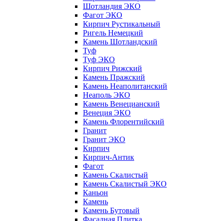
Шотландия ЭКО
Фагот ЭКО
Кирпич Рустикальный
Ригель Немецкий
Камень Шотландский
Туф
Туф ЭКО
Кирпич Рижский
Камень Пражский
Камень Неаполитанский
Неаполь ЭКО
Камень Венецианский
Венеция ЭКО
Камень Флорентийский
Гранит
Гранит ЭКО
Кирпич
Кирпич-Антик
Фагот
Камень Скалистый
Камень Скалистый ЭКО
Каньон
Камень
Камень Бутовый
Фасадная Плитка