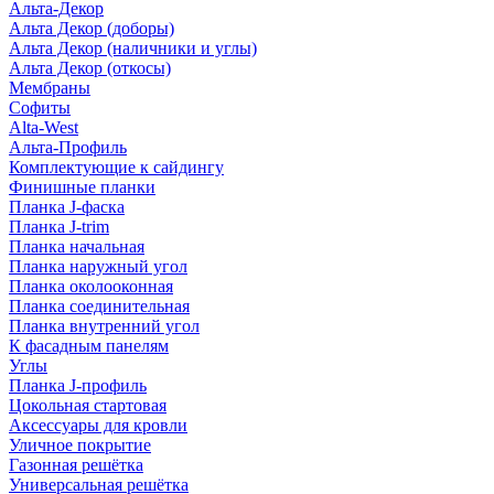
Альта-Декор
Альта Декор (доборы)
Альта Декор (наличники и углы)
Альта Декор (откосы)
Мембраны
Софиты
Alta-West
Альта-Профиль
Комплектующие к сайдингу
Финишные планки
Планка J-фаска
Планка J-trim
Планка начальная
Планка наружный угол
Планка околооконная
Планка соединительная
Планка внутренний угол
К фасадным панелям
Углы
Планка J-профиль
Цокольная стартовая
Аксессуары для кровли
Уличное покрытие
Газонная решётка
Универсальная решётка