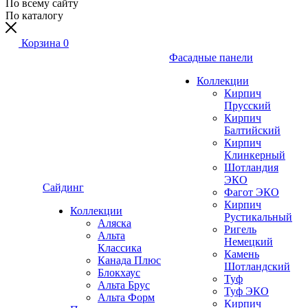
По всему сайту
По каталогу
Корзина
0
Фасадные панели
Коллекции
Кирпич
Прусский
Кирпич
Балтийский
Кирпич
Клинкерный
Шотландия
ЭКО
Сайдинг
Фагот ЭКО
Кирпич
Коллекции
Рустикальный
Аляска
Ригель
Альта
Немецкий
Классика
Камень
Канада Плюс
Шотландский
Блокхаус
Туф
Альта Брус
Туф ЭКО
Альта Форм
Кирпич