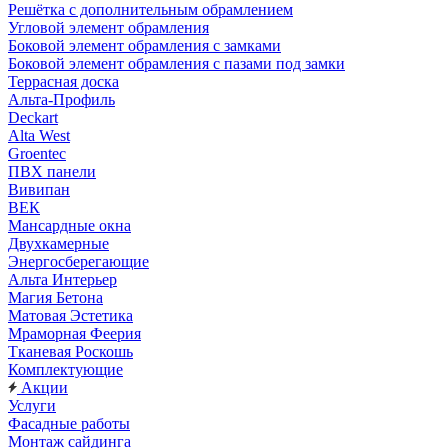
Решётка с дополнительным обрамлением
Угловой элемент обрамления
Боковой элемент обрамления с замками
Боковой элемент обрамления с пазами под замки
Террасная доска
Альта-Профиль
Deckart
Alta West
Groentec
ПВХ панели
Вивипан
ВЕК
Мансардные окна
Двухкамерные
Энергосберегающие
Альта Интерьер
Магия Бетона
Матовая Эстетика
Мраморная Феерия
Тканевая Роскошь
Комплектующие
Акции
Услуги
Фасадные работы
Монтаж сайдинга