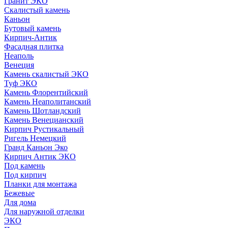
Гранит ЭКО
Скалистый камень
Каньон
Бутовый камень
Кирпич-Антик
Фасадная плитка
Неаполь
Венеция
Камень скалистый ЭКО
Туф ЭКО
Камень Флорентийский
Камень Неаполитанский
Камень Шотландский
Камень Венецианский
Кирпич Рустикальный
Ригель Немецкий
Гранд Каньон Эко
Кирпич Антик ЭКО
Под камень
Под кирпич
Планки для монтажа
Бежевые
Для дома
Для наружной отделки
ЭКO