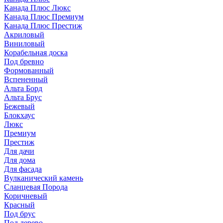
Канада Плюс Люкс
Канада Плюс Премиум
Канада Плюс Престиж
Акриловый
Виниловый
Корабельная доска
Под бревно
Формованный
Вспененный
Альта Борд
Альта Брус
Бежевый
Блокхаус
Люкс
Премиум
Престиж
Для дачи
Для дома
Для фасада
Вулканический камень
Сланцевая Порода
Коричневый
Красный
Под брус
Под дерево