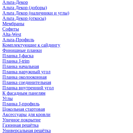
Альта-Декор
Альта Декор (доборы)
Альта Декор (наличники и углы)
Альта Декор (откосы)
Мембраны
Софиты
Alta-West
Альта-Профиль
Комплектующие к сайдингу
Финишные планки
Планка J-фаска
Планка J-trim
Планка начальная
Планка наружный угол
Планка околооконная
Планка соединительная
Планка внутренний угол
К фасадным панелям
Углы
Планка J-профиль
Цокольная стартовая
Аксессуары для кровли
Уличное покрытие
Газонная решётка
Универсальная решётка