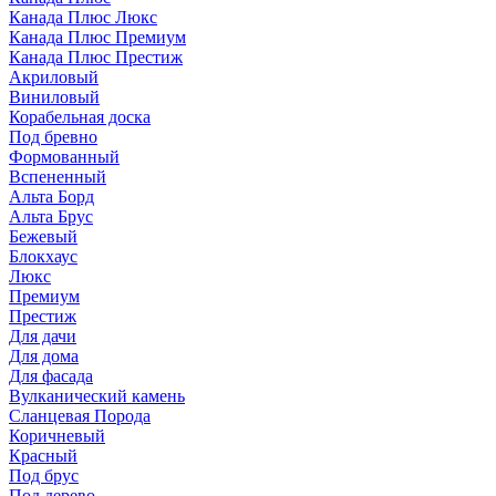
Канада Плюс Люкс
Канада Плюс Премиум
Канада Плюс Престиж
Акриловый
Виниловый
Корабельная доска
Под бревно
Формованный
Вспененный
Альта Борд
Альта Брус
Бежевый
Блокхаус
Люкс
Премиум
Престиж
Для дачи
Для дома
Для фасада
Вулканический камень
Сланцевая Порода
Коричневый
Красный
Под брус
Под дерево