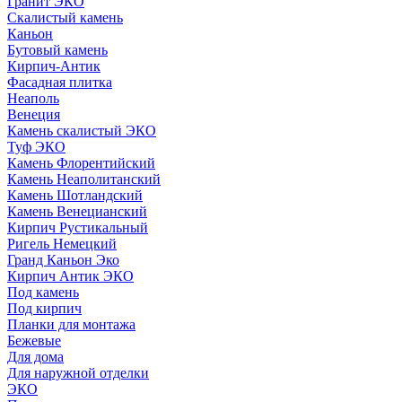
Гранит ЭКО
Скалистый камень
Каньон
Бутовый камень
Кирпич-Антик
Фасадная плитка
Неаполь
Венеция
Камень скалистый ЭКО
Туф ЭКО
Камень Флорентийский
Камень Неаполитанский
Камень Шотландский
Камень Венецианский
Кирпич Рустикальный
Ригель Немецкий
Гранд Каньон Эко
Кирпич Антик ЭКО
Под камень
Под кирпич
Планки для монтажа
Бежевые
Для дома
Для наружной отделки
ЭКO