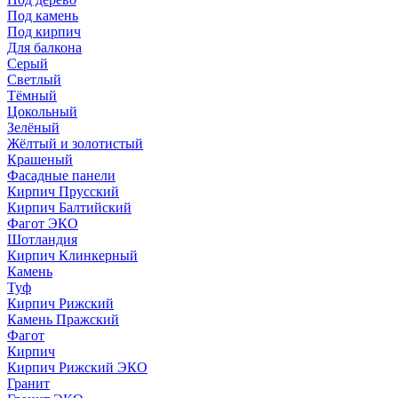
Под камень
Под кирпич
Для балкона
Серый
Светлый
Тёмный
Цокольный
Зелёный
Жёлтый и золотистый
Крашеный
Фасадные панели
Кирпич Прусский
Кирпич Балтийский
Фагот ЭКО
Шотландия
Кирпич Клинкерный
Камень
Туф
Кирпич Рижский
Камень Пражский
Фагот
Кирпич
Кирпич Рижский ЭКО
Гранит