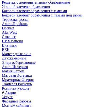
Решётка с дополнительным обрамлением
Угловой элемент обрамления
Боковой элемент обрамления с замками
Боковой элемент обрамления с пазами под замки
Террасная доска
Альта-Профиль
Deckart
Alta West
Groentec
ПВХ панели
Вивипан
ВЕК
Мансардные окна
Двухкамерные
Энергосберегающие
Альта Интерьер
Магия Бетона
Матовая Эстетика
Мраморная Феерия
Тканевая Роскошь
Комплектующие
Акции
Услуги
Фасадные работы
Монтаж сайдинга