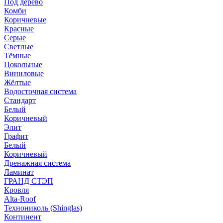
Под дерево
Комби
Коричневые
Красные
Серые
Светлые
Тёмные
Цокольные
Виниловые
Жёлтые
Водосточная система
Стандарт
Белый
Коричневый
Элит
Графит
Белый
Коричневый
Дренажная система
Ламинат
ГРАНД СТЭП
Кровля
Alta-Roof
Технониколь (Shinglas)
Континент