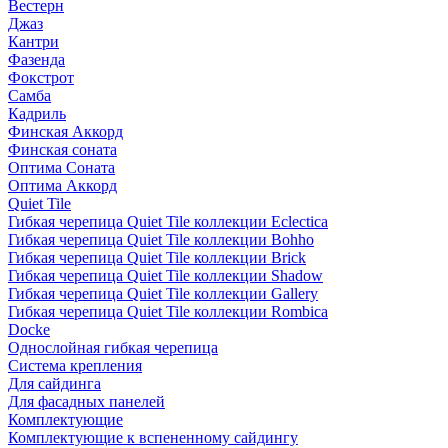
Вестерн
Джаз
Кантри
Фазенда
Фокстрот
Самба
Кадриль
Финская Аккорд
Финская соната
Оптима Соната
Оптима Аккорд
Quiet Tile
Гибкая черепица Quiet Tile коллекции Eclectica
Гибкая черепица Quiet Tile коллекции Bohho
Гибкая черепица Quiet Tile коллекции Brick
Гибкая черепица Quiet Tile коллекции Shadow
Гибкая черепица Quiet Tile коллекции Gallery
Гибкая черепица Quiet Tile коллекции Rombica
Docke
Однослойная гибкая черепица
Система крепления
Для сайдинга
Для фасадных панелей
Комплектующие
Комплектующие к вспененному сайдингу