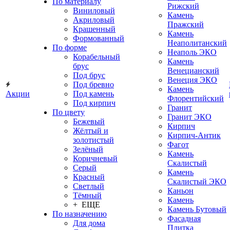
По материалу
Рижский
Виниловый
Камень
Акриловый
Пражский
Крашенный
Камень
Формованный
Неаполитанский
По форме
Неаполь ЭКО
Корабельный
Камень
брус
Венецианский
Под брус
Венеция ЭКО
Под бревно
Камень
Акции
Под камень
Флорентийский
Под кирпич
Гранит
По цвету
Гранит ЭКО
Бежевый
Кирпич
Жёлтый и
Кирпич-Антик
золотистый
Фагот
Зелёный
Камень
Коричневый
Скалистый
Серый
Камень
Красный
Скалистый ЭКО
Светлый
Каньон
Тёмный
Камень
+ ЕЩЕ
Камень Бутовый
По назначению
Фасадная
Для дома
Плитка