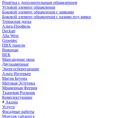
Решётка с дополнительным обрамлением
Угловой элемент обрамления
Боковой элемент обрамления с замками
Боковой элемент обрамления с пазами под замки
Террасная доска
Альта-Профиль
Deckart
Alta West
Groentec
ПВХ панели
Вивипан
ВЕК
Мансардные окна
Двухкамерные
Энергосберегающие
Альта Интерьер
Магия Бетона
Матовая Эстетика
Мраморная Феерия
Тканевая Роскошь
Комплектующие
Акции
Услуги
Фасадные работы
Монтаж сайдинга