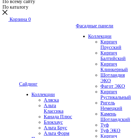
По всему сайту
По каталогу
Корзина
0
Фасадные панели
Коллекции
Кирпич
Прусский
Кирпич
Балтийский
Кирпич
Клинкерный
Шотландия
ЭКО
Сайдинг
Фагот ЭКО
Кирпич
Коллекции
Рустикальный
Аляска
Ригель
Альта
Немецкий
Классика
Камень
Канада Плюс
Шотландский
Блокхаус
Туф
Альта Брус
Туф ЭКО
Альта Форм
Кирпич