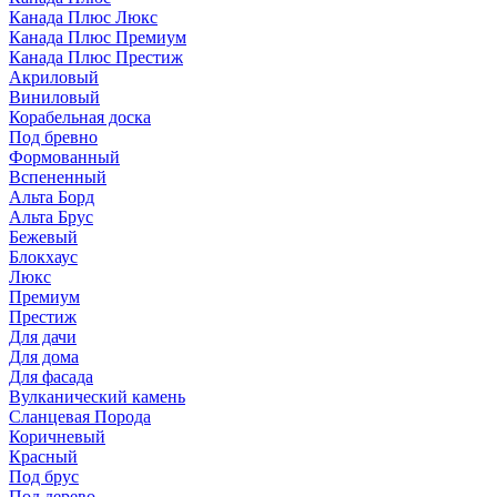
Канада Плюс Люкс
Канада Плюс Премиум
Канада Плюс Престиж
Акриловый
Виниловый
Корабельная доска
Под бревно
Формованный
Вспененный
Альта Борд
Альта Брус
Бежевый
Блокхаус
Люкс
Премиум
Престиж
Для дачи
Для дома
Для фасада
Вулканический камень
Сланцевая Порода
Коричневый
Красный
Под брус
Под дерево