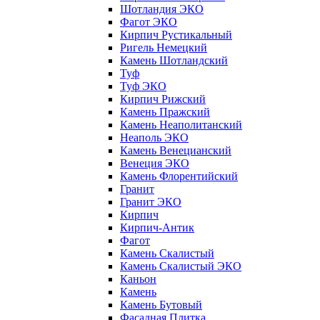
Шотландия ЭКО
Фагот ЭКО
Кирпич Рустикальный
Ригель Немецкий
Камень Шотландский
Туф
Туф ЭКО
Кирпич Рижский
Камень Пражский
Камень Неаполитанский
Неаполь ЭКО
Камень Венецианский
Венеция ЭКО
Камень Флорентийский
Гранит
Гранит ЭКО
Кирпич
Кирпич-Антик
Фагот
Камень Скалистый
Камень Скалистый ЭКО
Каньон
Камень
Камень Бутовый
Фасадная Плитка