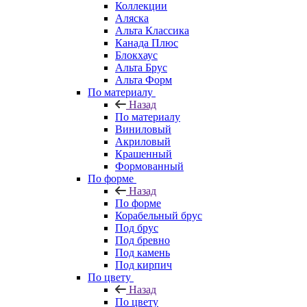
Коллекции
Аляска
Альта Классика
Канада Плюс
Блокхаус
Альта Брус
Альта Форм
По материалу
Назад
По материалу
Виниловый
Акриловый
Крашенный
Формованный
По форме
Назад
По форме
Корабельный брус
Под брус
Под бревно
Под камень
Под кирпич
По цвету
Назад
По цвету