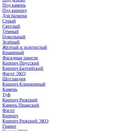
Под камень
Под кирпич
Для балкона
Серый
Светлый
Тёмный
Цокольный
Зелёный
Жёлтый и золотистый
Крашеный
Фасадные панели
Кирпич Прусский
Кирпич Балтийский
Фагот ЭКО
Шотландия
Кирпич Клинкерный
Камень
Туф
Кирпич Рижский
Камень Пражский
Фагот
Кирпич
Кирпич Рижский ЭКО
Гранит