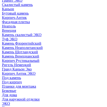
Гранит ЭКО
Скалистый камень
Каньон
Бутовый камень
Кирпич-Антик
Фасадная плитка
Неаполь
Венеция
Камень скалистый ЭКО
Туф ЭКО
Камень Флорентийский
Камень Неаполитанский
Камень Шотландский
Камень Венецианский
Кирпич Рустикальный
Ригель Немецкий
Гранд Каньон Эко
Кирпич Антик ЭКО
Под камень
Под кирпич
Планки для монтажа
Бежевые
Для дома
Для наружной отделки
ЭКO