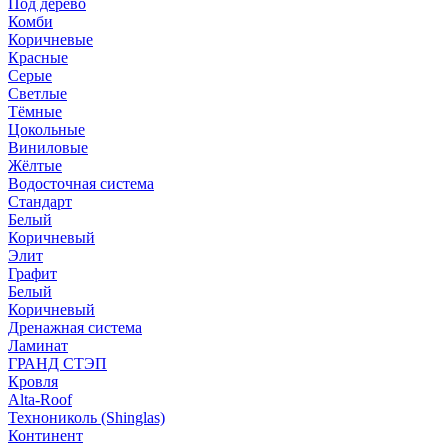
Под дерево
Комби
Коричневые
Красные
Серые
Светлые
Тёмные
Цокольные
Виниловые
Жёлтые
Водосточная система
Стандарт
Белый
Коричневый
Элит
Графит
Белый
Коричневый
Дренажная система
Ламинат
ГРАНД СТЭП
Кровля
Alta-Roof
Технониколь (Shinglas)
Континент