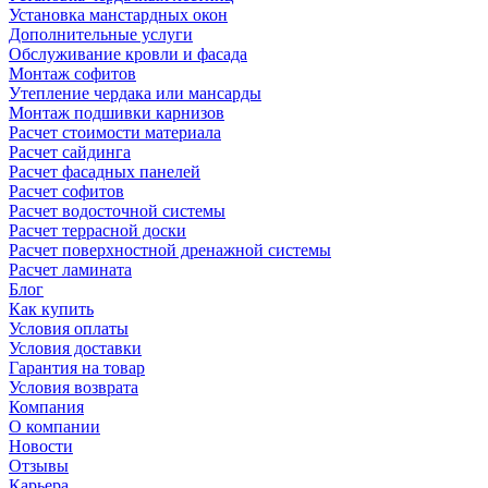
Установка манстардных окон
Дополнительные услуги
Обслуживание кровли и фасада
Монтаж софитов
Утепление чердака или мансарды
Монтаж подшивки карнизов
Расчет стоимости материала
Расчет сайдинга
Расчет фасадных панелей
Расчет софитов
Расчет водосточной системы
Расчет террасной доски
Расчет поверхностной дренажной системы
Расчет ламината
Блог
Как купить
Условия оплаты
Условия доставки
Гарантия на товар
Условия возврата
Компания
О компании
Новости
Отзывы
Карьера