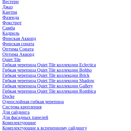
Вестерн
Джаз
Кантри
Фазенда
Фокстрот
Самба
Кадриль
Финская Аккорд
Финская соната
Оптима Соната
Оптима Аккорд
Quiet Tile
Гибкая черепица Quiet Tile коллекции Eclectica
Гибкая черепица Quiet Tile коллекции Bohho
Гибкая черепица Quiet Tile коллекции Brick
Гибкая черепица Quiet Tile коллекции Shadow
Гибкая черепица Quiet Tile коллекции Gallery
Гибкая черепица Quiet Tile коллекции Rombica
Docke
Однослойная гибкая черепица
Система крепления
Для сайдинга
Для фасадных панелей
Комплектующие
Комплектующие к вспененному сайдингу