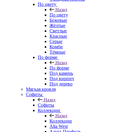
По цвету
Назад
По цвету
Бежевые
Жёлтые
Светлые
Красные
Серые
Комби
Тёмные
По форме
Назад
По форме
Под камень
Под кирпич
Под дерево
Мягкая кровля
Софиты
Назад
Софиты
Коллекции
Назад
Коллекции
Alta West
Альта-Профиль