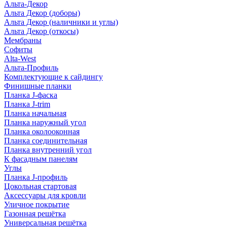
Альта-Декор
Альта Декор (доборы)
Альта Декор (наличники и углы)
Альта Декор (откосы)
Мембраны
Софиты
Alta-West
Альта-Профиль
Комплектующие к сайдингу
Финишные планки
Планка J-фаска
Планка J-trim
Планка начальная
Планка наружный угол
Планка околооконная
Планка соединительная
Планка внутренний угол
К фасадным панелям
Углы
Планка J-профиль
Цокольная стартовая
Аксессуары для кровли
Уличное покрытие
Газонная решётка
Универсальная решётка