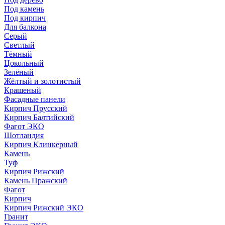
Под камень
Под кирпич
Для балкона
Серый
Светлый
Тёмный
Цокольный
Зелёный
Жёлтый и золотистый
Крашеный
Фасадные панели
Кирпич Прусский
Кирпич Балтийский
Фагот ЭКО
Шотландия
Кирпич Клинкерный
Камень
Туф
Кирпич Рижский
Камень Пражский
Фагот
Кирпич
Кирпич Рижский ЭКО
Гранит