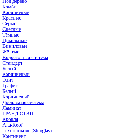
Под дерево
Комби
Коричневые
Красные
Серые
Светлые
Тёмные
Цокольные
Виниловые
Жёлтые
Водосточная система
Стандарт
Белый
Коричневый
Элит
Графит
Белый
Коричневый
Дренажная система
Ламинат
ГРАНД СТЭП
Кровля
Alta-Roof
Технониколь (Shinglas)
Континент