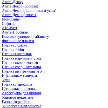
Альта-Декор
Альта Декор (доборы)
Альта Декор (наличники и углы)
Альта Декор (откосы)
Мембраны
Софиты
Alta-West
Альта-Профиль
Комплектующие к сайдингу
Финишные планки
Планка J-фаска
Планка J-trim
Планка начальная
Планка наружный угол
Планка околооконная
Планка соединительная
Планка внутренний угол
К фасадным панелям
Углы
Планка J-профиль
Цокольная стартовая
Аксессуары для кровли
Уличное покрытие
Газонная решётка
Универсальная решётка