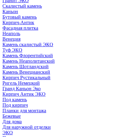
Гранит ЭКО
Скалистый камень
Каньон
Бутовый камень
Кирпич-Антик
Фасадная плитка
Неаполь
Венеция
Камень скалистый ЭКО
Туф ЭКО
Камень Флорентийский
Камень Неаполитанский
Камень Шотландский
Камень Венецианский
Кирпич Рустикальный
Ригель Немецкий
Гранд Каньон Эко
Кирпич Антик ЭКО
Под камень
Под кирпич
Планки для монтажа
Бежевые
Для дома
Для наружной отделки
ЭКO