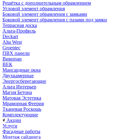
Решётка с дополнительным обрамлением
Угловой элемент обрамления
Боковой элемент обрамления с замками
Боковой элемент обрамления с пазами под замки
Террасная доска
Альта-Профиль
Deckart
Alta West
Groentec
ПВХ панели
Вивипан
ВЕК
Мансардные окна
Двухкамерные
Энергосберегающие
Альта Интерьер
Магия Бетона
Матовая Эстетика
Мраморная Феерия
Тканевая Роскошь
Комплектующие
Акции
Услуги
Фасадные работы
Монтаж сайдинга