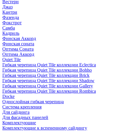
Вестерн
Джаз
Кантри
Фазенда
Фокстрот
Самба
Кадриль
Финская Аккорд
Финская соната
Оптима Соната
Оптима Аккорд
Quiet Tile
Гибкая черепица Quiet Tile коллекции Eclectica
Гибкая черепица Quiet Tile коллекции Bohho
Гибкая черепица Quiet Tile коллекции Brick
Гибкая черепица Quiet Tile коллекции Shadow
Гибкая черепица Quiet Tile коллекции Gallery
Гибкая черепица Quiet Tile коллекции Rombica
Docke
Однослойная гибкая черепица
Система крепления
Для сайдинга
Для фасадных панелей
Комплектующие
Комплектующие к вспененному сайдингу