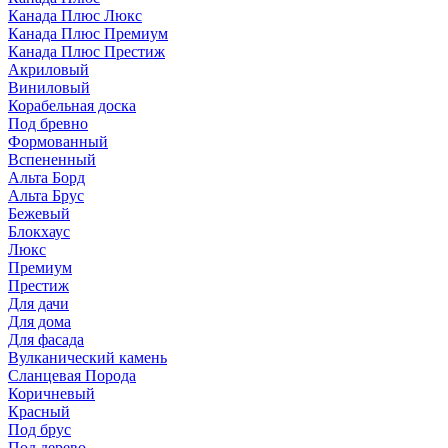
Канада Плюс Люкс
Канада Плюс Премиум
Канада Плюс Престиж
Акриловый
Виниловый
Корабельная доска
Под бревно
Формованный
Вспененный
Альта Борд
Альта Брус
Бежевый
Блокхаус
Люкс
Премиум
Престиж
Для дачи
Для дома
Для фасада
Вулканический камень
Сланцевая Порода
Коричневый
Красный
Под брус
Под дерево