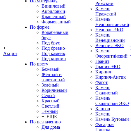
По материалу
Рижский
Виниловый
Камень
Акриловый
Пражский
Крашенный
Камень
Формованный
Неаполитанский
По форме
Неаполь ЭКО
Корабельный
Камень
брус
Венецианский
Под брус
Венеция ЭКО
Под бревно
Камень
Акции
Под камень
Флорентийский
Под кирпич
Гранит
По цвету
Гранит ЭКО
Бежевый
Кирпич
Жёлтый и
Кирпич-Антик
золотистый
Фагот
Зелёный
Камень
Коричневый
Скалистый
Серый
Камень
Красный
Скалистый ЭКО
Светлый
Каньон
Тёмный
Камень
+ ЕЩЕ
Камень Бутовый
По назначению
Фасадная
Для дома
Плитка