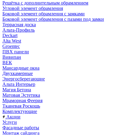
Решётка с дополнительным обрамлением
Угловой элемент обрамления
Боковой элемент обрамления с замками
Боковой элемент обрамления с пазами под замки
Террасная доска
Альта-Профиль
Deckart
Alta West
Groentec
ПВХ панели
Вивипан
ВЕК
Мансардные окна
Двухкамерные
Энергосберегающие
Альта Интерьер
Магия Бетона
Матовая Эстетика
Мраморная Феерия
Тканевая Роскошь
Комплектующие
Акции
Услуги
Фасадные работы
Монтаж сайдинга