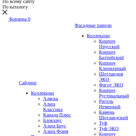
По всему сайту
По каталогу
Корзина
0
Фасадные панели
Коллекции
Кирпич
Прусский
Кирпич
Балтийский
Кирпич
Клинкерный
Шотландия
ЭКО
Сайдинг
Фагот ЭКО
Кирпич
Коллекции
Рустикальный
Аляска
Ригель
Альта
Немецкий
Классика
Камень
Канада Плюс
Шотландский
Блокхаус
Туф
Альта Брус
Туф ЭКО
Альта Форм
Кирпич