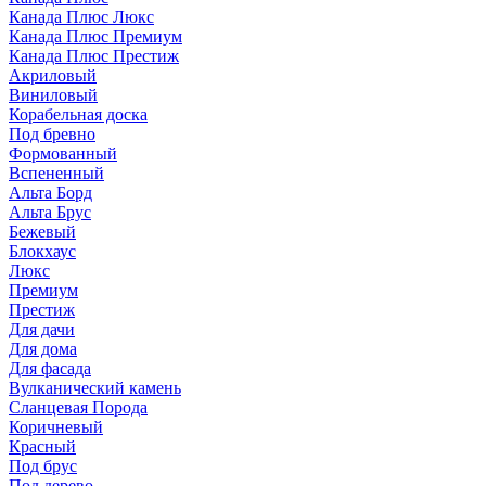
Канада Плюс Люкс
Канада Плюс Премиум
Канада Плюс Престиж
Акриловый
Виниловый
Корабельная доска
Под бревно
Формованный
Вспененный
Альта Борд
Альта Брус
Бежевый
Блокхаус
Люкс
Премиум
Престиж
Для дачи
Для дома
Для фасада
Вулканический камень
Сланцевая Порода
Коричневый
Красный
Под брус
Под дерево