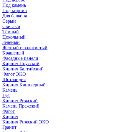
Под камень
Под кирпич
Для балкона
Серый
Светлый
Тёмный
Цокольный
Зелёный
Жёлтый и золотистый
Крашеный
Фасадные панели
Кирпич Прусский
Кирпич Балтийский
Фагот ЭКО
Шотландия
Кирпич Клинкерный
Камень
Туф
Кирпич Рижский
Камень Пражский
Фагот
Кирпич
Кирпич Рижский ЭКО
Гранит