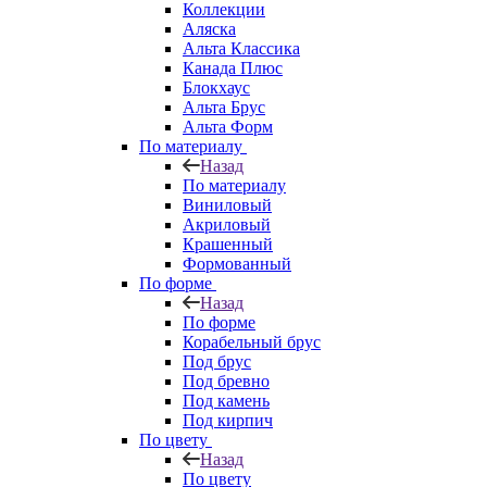
Коллекции
Аляска
Альта Классика
Канада Плюс
Блокхаус
Альта Брус
Альта Форм
По материалу
Назад
По материалу
Виниловый
Акриловый
Крашенный
Формованный
По форме
Назад
По форме
Корабельный брус
Под брус
Под бревно
Под камень
Под кирпич
По цвету
Назад
По цвету