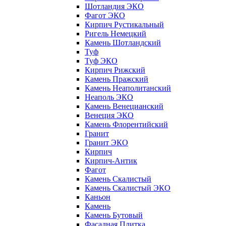
Шотландия ЭКО
Фагот ЭКО
Кирпич Рустикальный
Ригель Немецкий
Камень Шотландский
Туф
Туф ЭКО
Кирпич Рижский
Камень Пражский
Камень Неаполитанский
Неаполь ЭКО
Камень Венецианский
Венеция ЭКО
Камень Флорентийский
Гранит
Гранит ЭКО
Кирпич
Кирпич-Антик
Фагот
Камень Скалистый
Камень Скалистый ЭКО
Каньон
Камень
Камень Бутовый
Фасадная Плитка