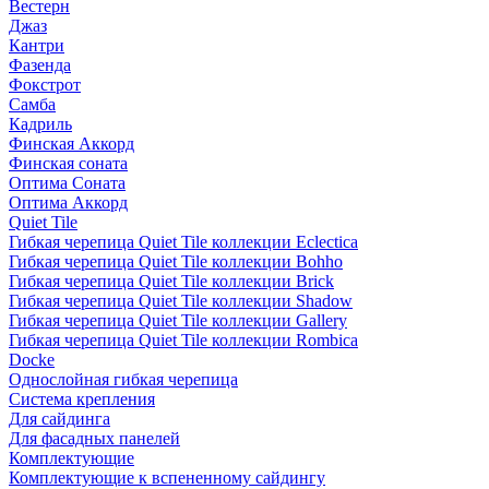
Вестерн
Джаз
Кантри
Фазенда
Фокстрот
Самба
Кадриль
Финская Аккорд
Финская соната
Оптима Соната
Оптима Аккорд
Quiet Tile
Гибкая черепица Quiet Tile коллекции Eclectica
Гибкая черепица Quiet Tile коллекции Bohho
Гибкая черепица Quiet Tile коллекции Brick
Гибкая черепица Quiet Tile коллекции Shadow
Гибкая черепица Quiet Tile коллекции Gallery
Гибкая черепица Quiet Tile коллекции Rombica
Docke
Однослойная гибкая черепица
Система крепления
Для сайдинга
Для фасадных панелей
Комплектующие
Комплектующие к вспененному сайдингу