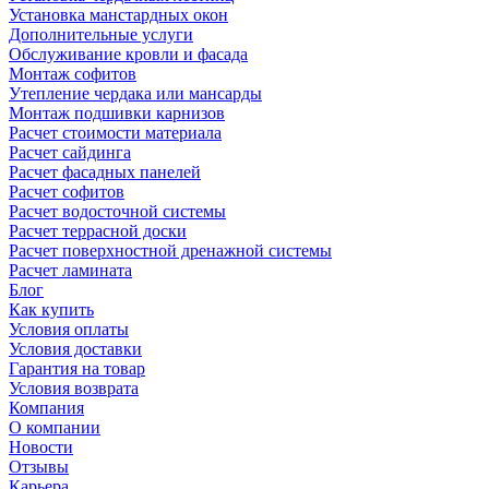
Установка манстардных окон
Дополнительные услуги
Обслуживание кровли и фасада
Монтаж софитов
Утепление чердака или мансарды
Монтаж подшивки карнизов
Расчет стоимости материала
Расчет сайдинга
Расчет фасадных панелей
Расчет софитов
Расчет водосточной системы
Расчет террасной доски
Расчет поверхностной дренажной системы
Расчет ламината
Блог
Как купить
Условия оплаты
Условия доставки
Гарантия на товар
Условия возврата
Компания
О компании
Новости
Отзывы
Карьера