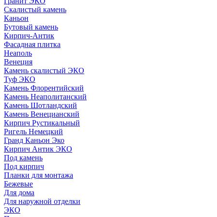
Гранит ЭКО
Скалистый камень
Каньон
Бутовый камень
Кирпич-Антик
Фасадная плитка
Неаполь
Венеция
Камень скалистый ЭКО
Туф ЭКО
Камень Флорентийский
Камень Неаполитанский
Камень Шотландский
Камень Венецианский
Кирпич Рустикальный
Ригель Немецкий
Гранд Каньон Эко
Кирпич Антик ЭКО
Под камень
Под кирпич
Планки для монтажа
Бежевые
Для дома
Для наружной отделки
ЭКO