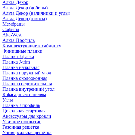
Альта-Декор
Альта Декор (доборы)
Альта Декор (наличники и углы)
Альта Декор (откосы)
Мембраны
Софиты
Alta-West
Альта-Профиль
Комплектующие к сайдингу
Финишные планки
Планка J-фаска
Планка J-trim
Планка начальная
Планка наружный угол
Планка околооконная
Планка соединительная
Планка внутренний угол
К фасадным панелям
Углы
Планка J-профиль
Цокольная стартовая
Аксессуары для кровли
Уличное покрытие
Газонная решётка
Универсальная решётка