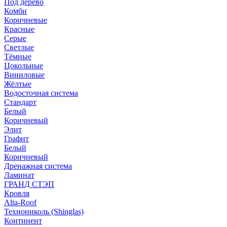
Под дерево
Комби
Коричневые
Красные
Серые
Светлые
Тёмные
Цокольные
Виниловые
Жёлтые
Водосточная система
Стандарт
Белый
Коричневый
Элит
Графит
Белый
Коричневый
Дренажная система
Ламинат
ГРАНД СТЭП
Кровля
Alta-Roof
Технониколь (Shinglas)
Континент