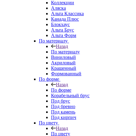
Коллекции
Аляска
Альта Классика
Канада Плюс
Блокхаус
Альта Брус
Альта Форм
По материалу
Назад
По материалу
Виниловый
Акриловый
Крашенный
Формованный
По форме
Назад
По форме
Корабельный брус
Под брус
Под бревно
Под камень
Под кирпич
По цвету
Назад
По цвету