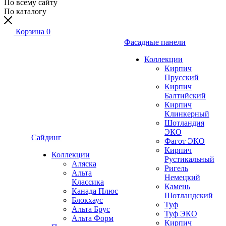
По всему сайту
По каталогу
Корзина
0
Фасадные панели
Коллекции
Кирпич
Прусский
Кирпич
Балтийский
Кирпич
Клинкерный
Шотландия
ЭКО
Сайдинг
Фагот ЭКО
Кирпич
Коллекции
Рустикальный
Аляска
Ригель
Альта
Немецкий
Классика
Камень
Канада Плюс
Шотландский
Блокхаус
Туф
Альта Брус
Туф ЭКО
Альта Форм
Кирпич