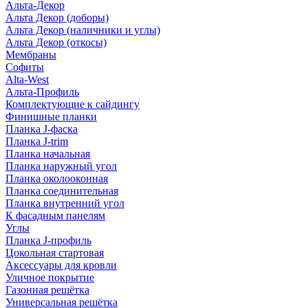
Альта-Декор
Альта Декор (доборы)
Альта Декор (наличники и углы)
Альта Декор (откосы)
Мембраны
Софиты
Alta-West
Альта-Профиль
Комплектующие к сайдингу
Финишные планки
Планка J-фаска
Планка J-trim
Планка начальная
Планка наружный угол
Планка околооконная
Планка соединительная
Планка внутренний угол
К фасадным панелям
Углы
Планка J-профиль
Цокольная стартовая
Аксессуары для кровли
Уличное покрытие
Газонная решётка
Универсальная решётка