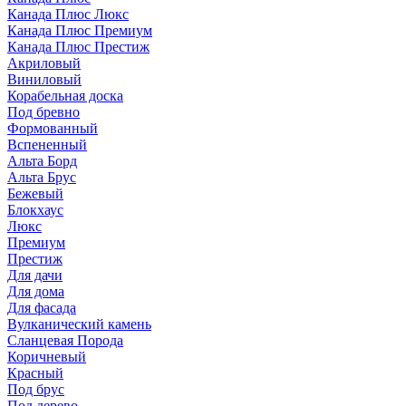
Канада Плюс Люкс
Канада Плюс Премиум
Канада Плюс Престиж
Акриловый
Виниловый
Корабельная доска
Под бревно
Формованный
Вспененный
Альта Борд
Альта Брус
Бежевый
Блокхаус
Люкс
Премиум
Престиж
Для дачи
Для дома
Для фасада
Вулканический камень
Сланцевая Порода
Коричневый
Красный
Под брус
Под дерево