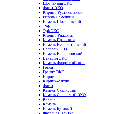
Шотландия ЭКО
Фагот ЭКО
Кирпич Рустикальный
Ригель Немецкий
Камень Шотландский
Туф
Туф ЭКО
Кирпич Рижский
Камень Пражский
Камень Неаполитанский
Неаполь ЭКО
Камень Венецианский
Венеция ЭКО
Камень Флорентийский
Гранит
Гранит ЭКО
Кирпич
Кирпич-Антик
Фагот
Камень Скалистый
Камень Скалистый ЭКО
Каньон
Камень
Камень Бутовый
Фасадная Плитка