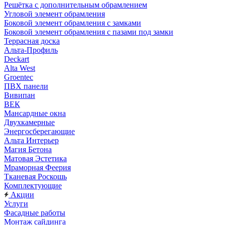
Решётка с дополнительным обрамлением
Угловой элемент обрамления
Боковой элемент обрамления с замками
Боковой элемент обрамления с пазами под замки
Террасная доска
Альта-Профиль
Deckart
Alta West
Groentec
ПВХ панели
Вивипан
ВЕК
Мансардные окна
Двухкамерные
Энергосберегающие
Альта Интерьер
Магия Бетона
Матовая Эстетика
Мраморная Феерия
Тканевая Роскошь
Комплектующие
Акции
Услуги
Фасадные работы
Монтаж сайдинга