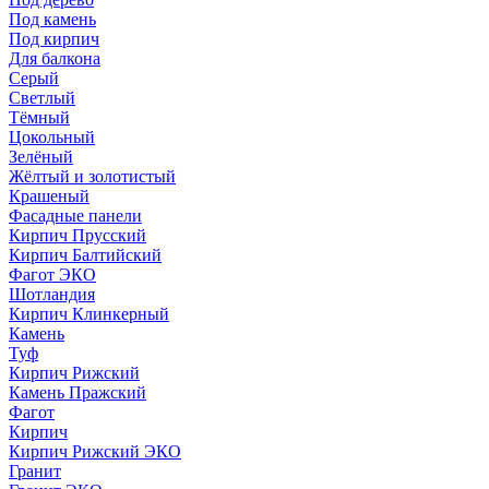
Под камень
Под кирпич
Для балкона
Серый
Светлый
Тёмный
Цокольный
Зелёный
Жёлтый и золотистый
Крашеный
Фасадные панели
Кирпич Прусский
Кирпич Балтийский
Фагот ЭКО
Шотландия
Кирпич Клинкерный
Камень
Туф
Кирпич Рижский
Камень Пражский
Фагот
Кирпич
Кирпич Рижский ЭКО
Гранит