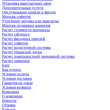
Установка манстардных окон
Дополнительные услуги
Обслуживание кровли и фасада
Монтаж софитов
Утепление чердака или мансарды
Монтаж подшивки карнизов
Расчет стоимости материала
Расчет сайдинга
Расчет фасадных панелей
Расчет софитов
Расчет водосточной системы
Расчет террасной доски
Расчет поверхностной дренажной системы
Расчет ламината
Блог
Как купить
Условия оплаты
Условия доставки
Гарантия на товар
Условия возврата
Компания
О компании
Новости
Отзывы
Карьера