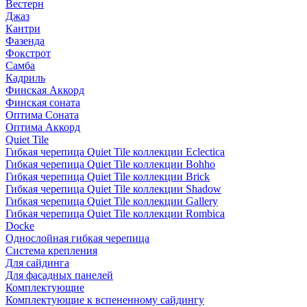
Вестерн
Джаз
Кантри
Фазенда
Фокстрот
Самба
Кадриль
Финская Аккорд
Финская соната
Оптима Соната
Оптима Аккорд
Quiet Tile
Гибкая черепица Quiet Tile коллекции Eclectica
Гибкая черепица Quiet Tile коллекции Bohho
Гибкая черепица Quiet Tile коллекции Brick
Гибкая черепица Quiet Tile коллекции Shadow
Гибкая черепица Quiet Tile коллекции Gallery
Гибкая черепица Quiet Tile коллекции Rombica
Docke
Однослойная гибкая черепица
Система крепления
Для сайдинга
Для фасадных панелей
Комплектующие
Комплектующие к вспененному сайдингу