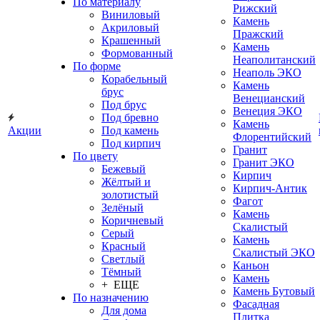
По материалу
Рижский
Виниловый
Камень
Акриловый
Пражский
Крашенный
Камень
Формованный
Неаполитанский
По форме
Неаполь ЭКО
Корабельный
Камень
брус
Венецианский
Под брус
Венеция ЭКО
Под бревно
Камень
Акции
Под камень
Флорентийский
Под кирпич
Гранит
По цвету
Гранит ЭКО
Бежевый
Кирпич
Жёлтый и
Кирпич-Антик
золотистый
Фагот
Зелёный
Камень
Коричневый
Скалистый
Серый
Камень
Красный
Скалистый ЭКО
Светлый
Каньон
Тёмный
Камень
+ ЕЩЕ
Камень Бутовый
По назначению
Фасадная
Для дома
Плитка