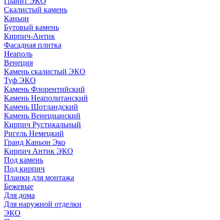
Гранит ЭКО
Скалистый камень
Каньон
Бутовый камень
Кирпич-Антик
Фасадная плитка
Неаполь
Венеция
Камень скалистый ЭКО
Туф ЭКО
Камень Флорентийский
Камень Неаполитанский
Камень Шотландский
Камень Венецианский
Кирпич Рустикальный
Ригель Немецкий
Гранд Каньон Эко
Кирпич Антик ЭКО
Под камень
Под кирпич
Планки для монтажа
Бежевые
Для дома
Для наружной отделки
ЭКO