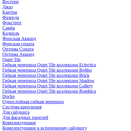
Вестерн
Джаз
Кантри
Фазенда
Фокстрот
Самба
Кадриль
Финская Аккорд
Финская соната
Оптима Соната
Оптима Аккорд
Quiet Tile
Гибкая черепица Quiet Tile коллекции Eclectica
Гибкая черепица Quiet Tile коллекции Bohho
Гибкая черепица Quiet Tile коллекции Brick
Гибкая черепица Quiet Tile коллекции Shadow
Гибкая черепица Quiet Tile коллекции Gallery
Гибкая черепица Quiet Tile коллекции Rombica
Docke
Однослойная гибкая черепица
Система крепления
Для сайдинга
Для фасадных панелей
Комплектующие
Комплектующие к вспененному сайдингу