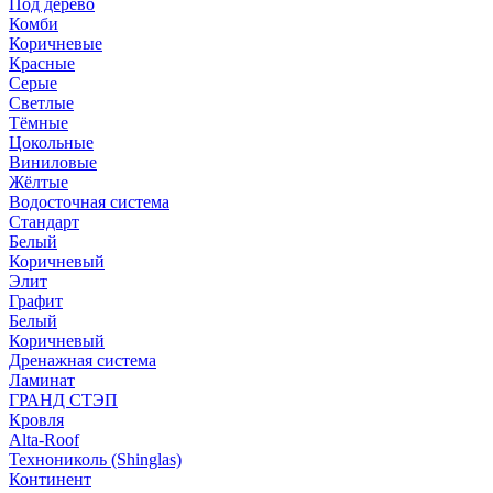
Под дерево
Комби
Коричневые
Красные
Серые
Светлые
Тёмные
Цокольные
Виниловые
Жёлтые
Водосточная система
Стандарт
Белый
Коричневый
Элит
Графит
Белый
Коричневый
Дренажная система
Ламинат
ГРАНД СТЭП
Кровля
Alta-Roof
Технониколь (Shinglas)
Континент