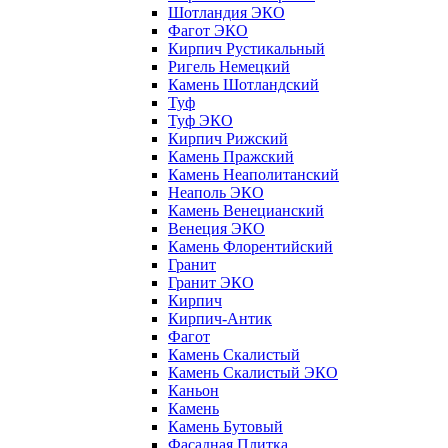
Шотландия ЭКО
Фагот ЭКО
Кирпич Рустикальный
Ригель Немецкий
Камень Шотландский
Туф
Туф ЭКО
Кирпич Рижский
Камень Пражский
Камень Неаполитанский
Неаполь ЭКО
Камень Венецианский
Венеция ЭКО
Камень Флорентийский
Гранит
Гранит ЭКО
Кирпич
Кирпич-Антик
Фагот
Камень Скалистый
Камень Скалистый ЭКО
Каньон
Камень
Камень Бутовый
Фасадная Плитка