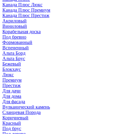
Канада Плюс Люкс
Канада Плюс Премиум
Канада Плюс Престиж
Акриловый
Виниловый
Корабельная доска
Под бревно
Формованный
Вспененный
Альта Борд
Альта Брус
Бежевый
Блокхаус
Люкс
Премиум
Престиж
Для дачи
Для дома
Для фасада
Вулканический камень
Сланцевая Порода
Коричневый
Красный
Под брус
Под дерево