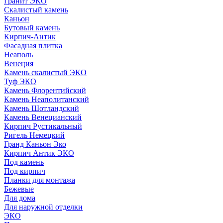
Гранит ЭКО
Скалистый камень
Каньон
Бутовый камень
Кирпич-Антик
Фасадная плитка
Неаполь
Венеция
Камень скалистый ЭКО
Туф ЭКО
Камень Флорентийский
Камень Неаполитанский
Камень Шотландский
Камень Венецианский
Кирпич Рустикальный
Ригель Немецкий
Гранд Каньон Эко
Кирпич Антик ЭКО
Под камень
Под кирпич
Планки для монтажа
Бежевые
Для дома
Для наружной отделки
ЭКO