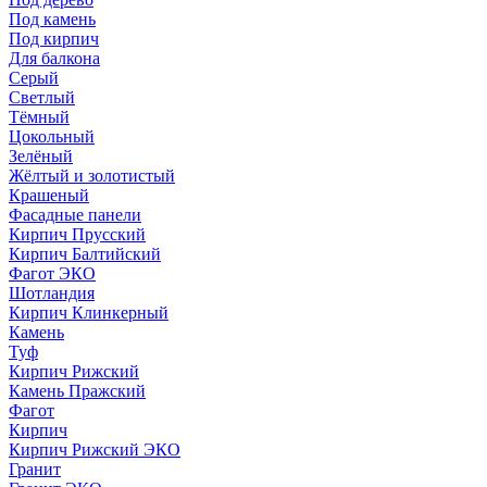
Под камень
Под кирпич
Для балкона
Серый
Светлый
Тёмный
Цокольный
Зелёный
Жёлтый и золотистый
Крашеный
Фасадные панели
Кирпич Прусский
Кирпич Балтийский
Фагот ЭКО
Шотландия
Кирпич Клинкерный
Камень
Туф
Кирпич Рижский
Камень Пражский
Фагот
Кирпич
Кирпич Рижский ЭКО
Гранит