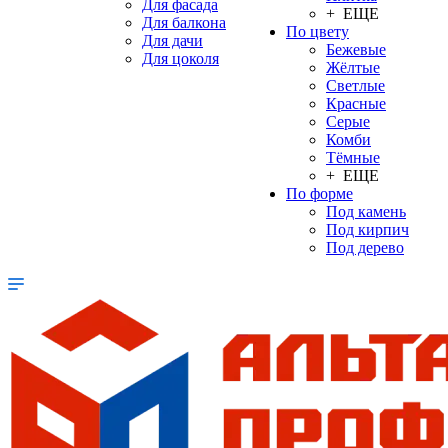
Для фасада
+ ЕЩЕ
Для балкона
По цвету
Для дачи
Бежевые
Для цоколя
Жёлтые
Светлые
Красные
Серые
Комби
Тёмные
+ ЕЩЕ
По форме
Под камень
Под кирпич
Под дерево