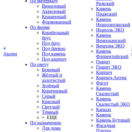
По материалу
Рижский
Виниловый
Камень
Акриловый
Пражский
Крашенный
Камень
Формованный
Неаполитанский
По форме
Неаполь ЭКО
Корабельный
Камень
брус
Венецианский
Под брус
Венеция ЭКО
Под бревно
Камень
Акции
Под камень
Флорентийский
Под кирпич
Гранит
По цвету
Гранит ЭКО
Бежевый
Кирпич
Жёлтый и
Кирпич-Антик
золотистый
Фагот
Зелёный
Камень
Коричневый
Скалистый
Серый
Камень
Красный
Скалистый ЭКО
Светлый
Каньон
Тёмный
Камень
+ ЕЩЕ
Камень Бутовый
По назначению
Фасадная
Для дома
Плитка