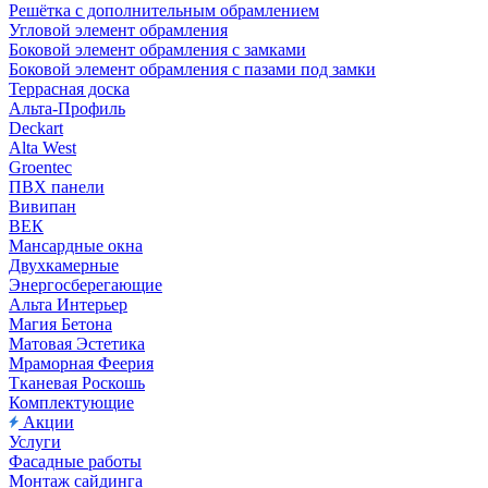
Решётка с дополнительным обрамлением
Угловой элемент обрамления
Боковой элемент обрамления с замками
Боковой элемент обрамления с пазами под замки
Террасная доска
Альта-Профиль
Deckart
Alta West
Groentec
ПВХ панели
Вивипан
ВЕК
Мансардные окна
Двухкамерные
Энергосберегающие
Альта Интерьер
Магия Бетона
Матовая Эстетика
Мраморная Феерия
Тканевая Роскошь
Комплектующие
Акции
Услуги
Фасадные работы
Монтаж сайдинга