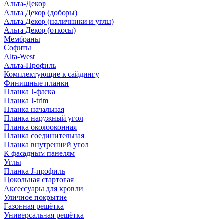
Альта-Декор
Альта Декор (доборы)
Альта Декор (наличники и углы)
Альта Декор (откосы)
Мембраны
Софиты
Alta-West
Альта-Профиль
Комплектующие к сайдингу
Финишные планки
Планка J-фаска
Планка J-trim
Планка начальная
Планка наружный угол
Планка околооконная
Планка соединительная
Планка внутренний угол
К фасадным панелям
Углы
Планка J-профиль
Цокольная стартовая
Аксессуары для кровли
Уличное покрытие
Газонная решётка
Универсальная решётка