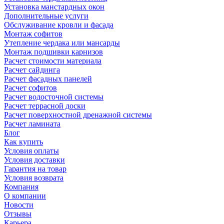
Установка манстардных окон
Дополнительные услуги
Обслуживание кровли и фасада
Монтаж софитов
Утепление чердака или мансарды
Монтаж подшивки карнизов
Расчет стоимости материала
Расчет сайдинга
Расчет фасадных панелей
Расчет софитов
Расчет водосточной системы
Расчет террасной доски
Расчет поверхностной дренажной системы
Расчет ламината
Блог
Как купить
Условия оплаты
Условия доставки
Гарантия на товар
Условия возврата
Компания
О компании
Новости
Отзывы
Карьера