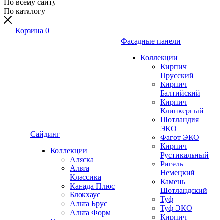
По всему сайту
По каталогу
Корзина
0
Фасадные панели
Коллекции
Кирпич
Прусский
Кирпич
Балтийский
Кирпич
Клинкерный
Шотландия
ЭКО
Сайдинг
Фагот ЭКО
Кирпич
Коллекции
Рустикальный
Аляска
Ригель
Альта
Немецкий
Классика
Камень
Канада Плюс
Шотландский
Блокхаус
Туф
Альта Брус
Туф ЭКО
Альта Форм
Кирпич