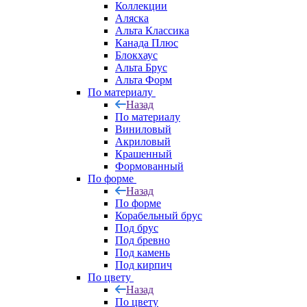
Коллекции
Аляска
Альта Классика
Канада Плюс
Блокхаус
Альта Брус
Альта Форм
По материалу
Назад
По материалу
Виниловый
Акриловый
Крашенный
Формованный
По форме
Назад
По форме
Корабельный брус
Под брус
Под бревно
Под камень
Под кирпич
По цвету
Назад
По цвету