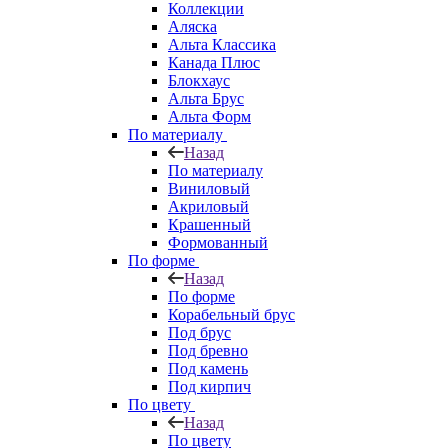
Коллекции
Аляска
Альта Классика
Канада Плюс
Блокхаус
Альта Брус
Альта Форм
По материалу
Назад
По материалу
Виниловый
Акриловый
Крашенный
Формованный
По форме
Назад
По форме
Корабельный брус
Под брус
Под бревно
Под камень
Под кирпич
По цвету
Назад
По цвету