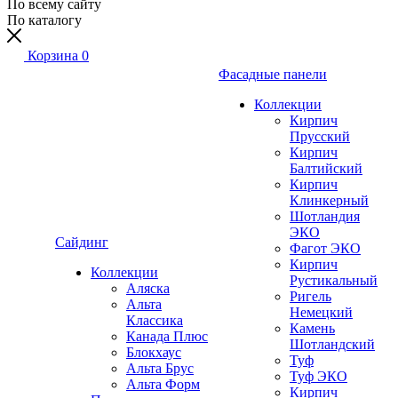
По всему сайту
По каталогу
Корзина
0
Фасадные панели
Коллекции
Кирпич
Прусский
Кирпич
Балтийский
Кирпич
Клинкерный
Шотландия
ЭКО
Сайдинг
Фагот ЭКО
Кирпич
Коллекции
Рустикальный
Аляска
Ригель
Альта
Немецкий
Классика
Камень
Канада Плюс
Шотландский
Блокхаус
Туф
Альта Брус
Туф ЭКО
Альта Форм
Кирпич