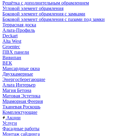
Решётка с дополнительным обрамлением
Угловой элемент обрамления
Боковой элемент обрамления с замками
Боковой элемент обрамления с пазами под замки
Террасная доска
Альта-Профиль
Deckart
Alta West
Groentec
ПВХ панели
Вивипан
ВЕК
Мансардные окна
Двухкамерные
Энергосберегающие
Альта Интерьер
Магия Бетона
Матовая Эстетика
Мраморная Феерия
Тканевая Роскошь
Комплектующие
Акции
Услуги
Фасадные работы
Монтаж сайдинга