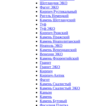
Шотландия ЭКО
Фагот ЭКО
Кирпич Рустикальный
Ригель Немецкий
Камень Шотландский
Туф
Туф ЭКО
Кирпич Рижский
Камень Пражский
Камень Неаполитанский
Неаполь ЭКО
Камень Венецианский
Венеция ЭКО
Камень Флорентийский
Гранит
Гранит ЭКО
Кирпич
Кирпич-Антик
Фагот
Камень Скалистый
Камень Скалистый ЭКО
Каньон
Камень
Камень Бутовый
Фасадная Плитка