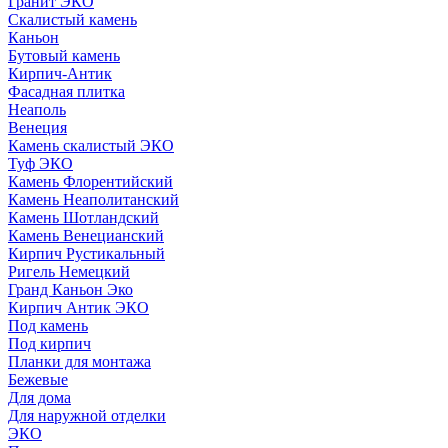
Гранит ЭКО
Скалистый камень
Каньон
Бутовый камень
Кирпич-Антик
Фасадная плитка
Неаполь
Венеция
Камень скалистый ЭКО
Туф ЭКО
Камень Флорентийский
Камень Неаполитанский
Камень Шотландский
Камень Венецианский
Кирпич Рустикальный
Ригель Немецкий
Гранд Каньон Эко
Кирпич Антик ЭКО
Под камень
Под кирпич
Планки для монтажа
Бежевые
Для дома
Для наружной отделки
ЭКO