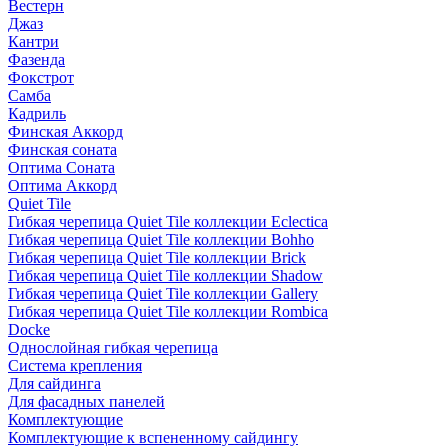
Вестерн
Джаз
Кантри
Фазенда
Фокстрот
Самба
Кадриль
Финская Аккорд
Финская соната
Оптима Соната
Оптима Аккорд
Quiet Tile
Гибкая черепица Quiet Tile коллекции Eclectica
Гибкая черепица Quiet Tile коллекции Bohho
Гибкая черепица Quiet Tile коллекции Brick
Гибкая черепица Quiet Tile коллекции Shadow
Гибкая черепица Quiet Tile коллекции Gallery
Гибкая черепица Quiet Tile коллекции Rombica
Docke
Однослойная гибкая черепица
Система крепления
Для сайдинга
Для фасадных панелей
Комплектующие
Комплектующие к вспененному сайдингу