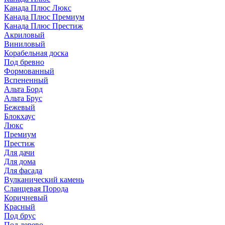
Канада Плюс Люкс
Канада Плюс Премиум
Канада Плюс Престиж
Акриловый
Виниловый
Корабельная доска
Под бревно
Формованный
Вспененный
Альта Борд
Альта Брус
Бежевый
Блокхаус
Люкс
Премиум
Престиж
Для дачи
Для дома
Для фасада
Вулканический камень
Сланцевая Порода
Коричневый
Красный
Под брус
Под дерево