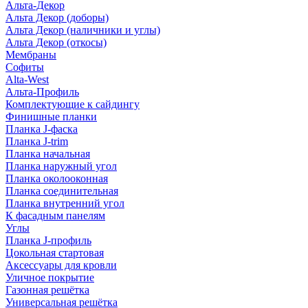
Альта-Декор
Альта Декор (доборы)
Альта Декор (наличники и углы)
Альта Декор (откосы)
Мембраны
Софиты
Alta-West
Альта-Профиль
Комплектующие к сайдингу
Финишные планки
Планка J-фаска
Планка J-trim
Планка начальная
Планка наружный угол
Планка околооконная
Планка соединительная
Планка внутренний угол
К фасадным панелям
Углы
Планка J-профиль
Цокольная стартовая
Аксессуары для кровли
Уличное покрытие
Газонная решётка
Универсальная решётка