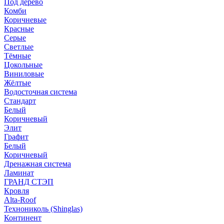
Под дерево
Комби
Коричневые
Красные
Серые
Светлые
Тёмные
Цокольные
Виниловые
Жёлтые
Водосточная система
Стандарт
Белый
Коричневый
Элит
Графит
Белый
Коричневый
Дренажная система
Ламинат
ГРАНД СТЭП
Кровля
Alta-Roof
Технониколь (Shinglas)
Континент