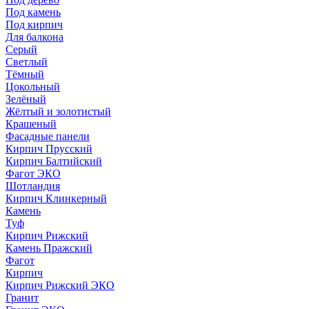
Под камень
Под кирпич
Для балкона
Серый
Светлый
Тёмный
Цокольный
Зелёный
Жёлтый и золотистый
Крашеный
Фасадные панели
Кирпич Прусский
Кирпич Балтийский
Фагот ЭКО
Шотландия
Кирпич Клинкерный
Камень
Туф
Кирпич Рижский
Камень Пражский
Фагот
Кирпич
Кирпич Рижский ЭКО
Гранит