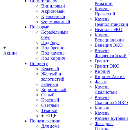
По материалу
Рижский
Виниловый
Камень
Акриловый
Пражский
Крашенный
Камень
Формованный
Неаполитанский
По форме
Неаполь ЭКО
Корабельный
Камень
брус
Венецианский
Под брус
Венеция ЭКО
Под бревно
Камень
Акции
Под камень
Флорентийский
Под кирпич
Гранит
По цвету
Гранит ЭКО
Бежевый
Кирпич
Жёлтый и
Кирпич-Антик
золотистый
Фагот
Зелёный
Камень
Коричневый
Скалистый
Серый
Камень
Красный
Скалистый ЭКО
Светлый
Каньон
Тёмный
Камень
+ ЕЩЕ
Камень Бутовый
По назначению
Фасадная
Для дома
Плитка