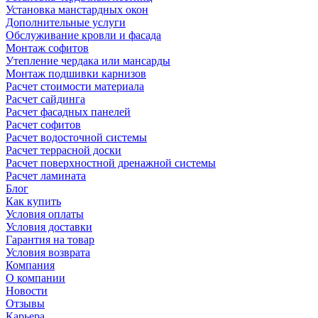
Установка манстардных окон
Дополнительные услуги
Обслуживание кровли и фасада
Монтаж софитов
Утепление чердака или мансарды
Монтаж подшивки карнизов
Расчет стоимости материала
Расчет сайдинга
Расчет фасадных панелей
Расчет софитов
Расчет водосточной системы
Расчет террасной доски
Расчет поверхностной дренажной системы
Расчет ламината
Блог
Как купить
Условия оплаты
Условия доставки
Гарантия на товар
Условия возврата
Компания
О компании
Новости
Отзывы
Карьера