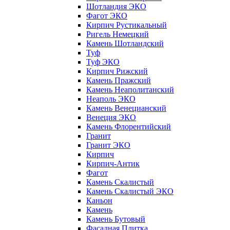
Шотландия ЭКО
Фагот ЭКО
Кирпич Рустикальный
Ригель Немецкий
Камень Шотландский
Туф
Туф ЭКО
Кирпич Рижский
Камень Пражский
Камень Неаполитанский
Неаполь ЭКО
Камень Венецианский
Венеция ЭКО
Камень Флорентийский
Гранит
Гранит ЭКО
Кирпич
Кирпич-Антик
Фагот
Камень Скалистый
Камень Скалистый ЭКО
Каньон
Камень
Камень Бутовый
Фасадная Плитка