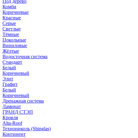
Под дерево
Комби
Коричневые
Красные
Серые
Светлые
Тёмные
Цокольные
Виниловые
Жёлтые
Водосточная система
Стандарт
Белый
Коричневый
Элит
Графит
Белый
Коричневый
Дренажная система
Ламинат
ГРАНД СТЭП
Кровля
Alta-Roof
Технониколь (Shinglas)
Континент