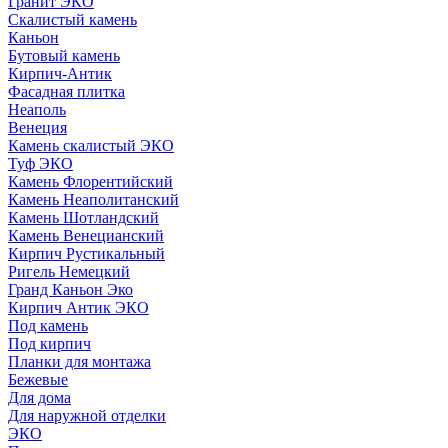
Гранит ЭКО
Скалистый камень
Каньон
Бутовый камень
Кирпич-Антик
Фасадная плитка
Неаполь
Венеция
Камень скалистый ЭКО
Туф ЭКО
Камень Флорентийский
Камень Неаполитанский
Камень Шотландский
Камень Венецианский
Кирпич Рустикальный
Ригель Немецкий
Гранд Каньон Эко
Кирпич Антик ЭКО
Под камень
Под кирпич
Планки для монтажа
Бежевые
Для дома
Для наружной отделки
ЭКO