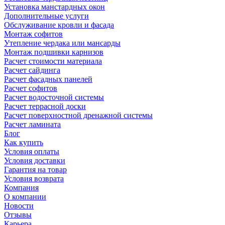
Установка манстардных окон
Дополнительные услуги
Обслуживание кровли и фасада
Монтаж софитов
Утепление чердака или мансарды
Монтаж подшивки карнизов
Расчет стоимости материала
Расчет сайдинга
Расчет фасадных панелей
Расчет софитов
Расчет водосточной системы
Расчет террасной доски
Расчет поверхностной дренажной системы
Расчет ламината
Блог
Как купить
Условия оплаты
Условия доставки
Гарантия на товар
Условия возврата
Компания
О компании
Новости
Отзывы
Карьера