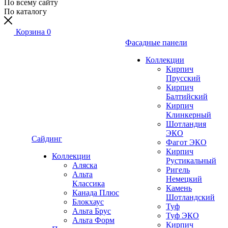
По всему сайту
По каталогу
Корзина
0
Фасадные панели
Коллекции
Кирпич
Прусский
Кирпич
Балтийский
Кирпич
Клинкерный
Шотландия
ЭКО
Сайдинг
Фагот ЭКО
Кирпич
Коллекции
Рустикальный
Аляска
Ригель
Альта
Немецкий
Классика
Камень
Канада Плюс
Шотландский
Блокхаус
Туф
Альта Брус
Туф ЭКО
Альта Форм
Кирпич