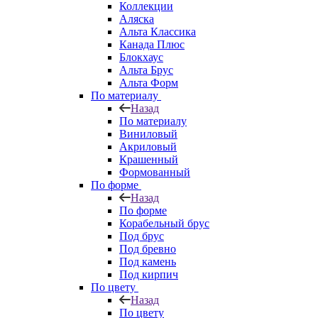
Коллекции
Аляска
Альта Классика
Канада Плюс
Блокхаус
Альта Брус
Альта Форм
По материалу
Назад
По материалу
Виниловый
Акриловый
Крашенный
Формованный
По форме
Назад
По форме
Корабельный брус
Под брус
Под бревно
Под камень
Под кирпич
По цвету
Назад
По цвету