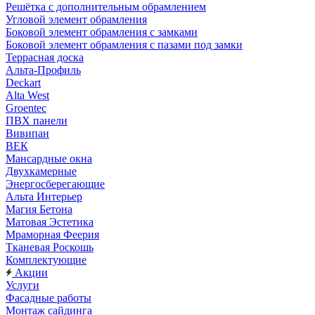
Решётка с дополнительным обрамлением
Угловой элемент обрамления
Боковой элемент обрамления с замками
Боковой элемент обрамления с пазами под замки
Террасная доска
Альта-Профиль
Deckart
Alta West
Groentec
ПВХ панели
Вивипан
ВЕК
Мансардные окна
Двухкамерные
Энергосберегающие
Альта Интерьер
Магия Бетона
Матовая Эстетика
Мраморная Феерия
Тканевая Роскошь
Комплектующие
Акции
Услуги
Фасадные работы
Монтаж сайдинга