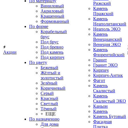
По материалу
Рижский
Виниловый
Камень
Акриловый
Пражский
Крашенный
Камень
Формованный
Неаполитанский
По форме
Неаполь ЭКО
Корабельный
Камень
брус
Венецианский
Под брус
Венеция ЭКО
Под бревно
Камень
Акции
Под камень
Флорентийский
Под кирпич
Гранит
По цвету
Гранит ЭКО
Бежевый
Кирпич
Жёлтый и
Кирпич-Антик
золотистый
Фагот
Зелёный
Камень
Коричневый
Скалистый
Серый
Камень
Красный
Скалистый ЭКО
Светлый
Каньон
Тёмный
Камень
+ ЕЩЕ
Камень Бутовый
По назначению
Фасадная
Для дома
Плитка