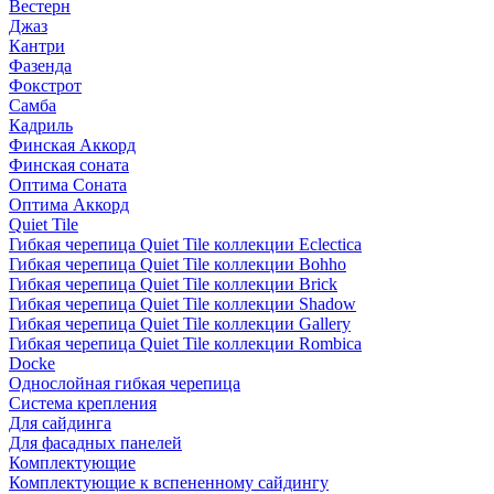
Вестерн
Джаз
Кантри
Фазенда
Фокстрот
Самба
Кадриль
Финская Аккорд
Финская соната
Оптима Соната
Оптима Аккорд
Quiet Tile
Гибкая черепица Quiet Tile коллекции Eclectica
Гибкая черепица Quiet Tile коллекции Bohho
Гибкая черепица Quiet Tile коллекции Brick
Гибкая черепица Quiet Tile коллекции Shadow
Гибкая черепица Quiet Tile коллекции Gallery
Гибкая черепица Quiet Tile коллекции Rombica
Docke
Однослойная гибкая черепица
Система крепления
Для сайдинга
Для фасадных панелей
Комплектующие
Комплектующие к вспененному сайдингу