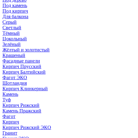
Под камень
Под кирпич
Для балкона
Серый
Светлый
Тёмный
Цокольный
Зелёный
Жёлтый и золотистый
Крашеный
Фасадные панели
Кирпич Прусский
Кирпич Балтийский
Фагот ЭКО
Шотландия
Кирпич Клинкерный
Камень
Туф
Кирпич Рижский
Камень Пражский
Фагот
Кирпич
Кирпич Рижский ЭКО
Гранит