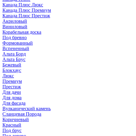
Канада Плюс Люкс
Канада Плюс Премиум
Канада Плюс Престиж
Акриловый
Виниловый
Корабельная доска
Под бревно
Формованный
Вспененный
Альта Борд
Альта Брус
Бежевый
Блокхаус
Люкс
Премиум
Престиж
Для дачи
Для дома
Для фасада
Вулканический камень
Сланцевая Порода
Коричневый
Красный
Под брус
Под дерево