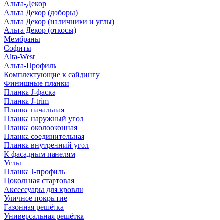
Альта-Декор
Альта Декор (доборы)
Альта Декор (наличники и углы)
Альта Декор (откосы)
Мембраны
Софиты
Alta-West
Альта-Профиль
Комплектующие к сайдингу
Финишные планки
Планка J-фаска
Планка J-trim
Планка начальная
Планка наружный угол
Планка околооконная
Планка соединительная
Планка внутренний угол
К фасадным панелям
Углы
Планка J-профиль
Цокольная стартовая
Аксессуары для кровли
Уличное покрытие
Газонная решётка
Универсальная решётка